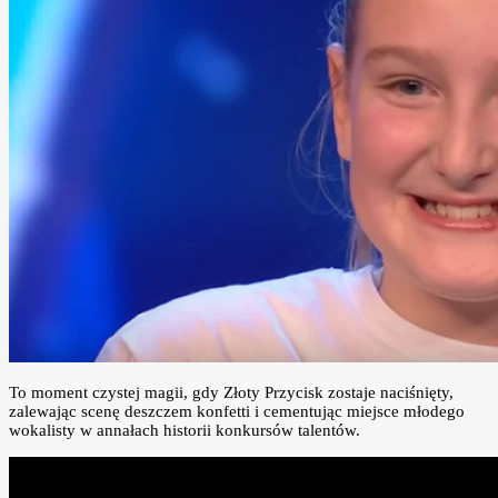
To moment czystej magii, gdy Złoty Przycisk zostaje naciśnięty,
zalewając scenę deszczem konfetti i cementując miejsce młodego
wokalisty w annałach historii konkursów talentów.