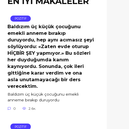
EN İYİ MAKALELER
POZİTİF
Baldızım üç küçük çocuğunu
emekli anneme bırakıp
duruyordu, hep aynı acımasız şeyi
söylüyordu: «Zaten evde oturup
HİÇBİR ŞEY yapmıyor.» Bu sözleri
her duyduğumda kanım
kaynıyordu. Sonunda, çok ileri
gittiğine karar verdim ve ona
asla unutamayacağı bir ders
verecektim.
Baldızım üç küçük çocuğunu emekli
anneme bırakıp duruyordu
0
2.6к.
POZİTİF