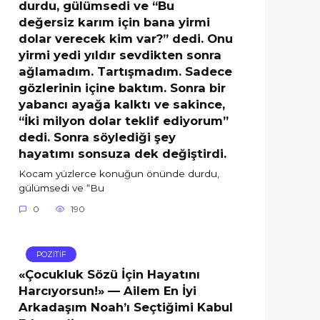
durdu, gülümsedi ve “Bu
değersiz karım için bana yirmi
dolar verecek kim var?” dedi. Onu
yirmi yedi yıldır sevdikten sonra
ağlamadım. Tartışmadım. Sadece
gözlerinin içine baktım. Sonra bir
yabancı ayağa kalktı ve sakince,
“İki milyon dolar teklif ediyorum”
dedi. Sonra söylediği şey
hayatımı sonsuza dek değiştirdi.
Kocam yüzlerce konuğun önünde durdu,
gülümsedi ve “Bu
0
190
POZİTİF
«Çocukluk Sözü İçin Hayatını
Harcıyorsun!» — Ailem En İyi
Arkadaşım Noah’ı Seçtiğimi Kabul