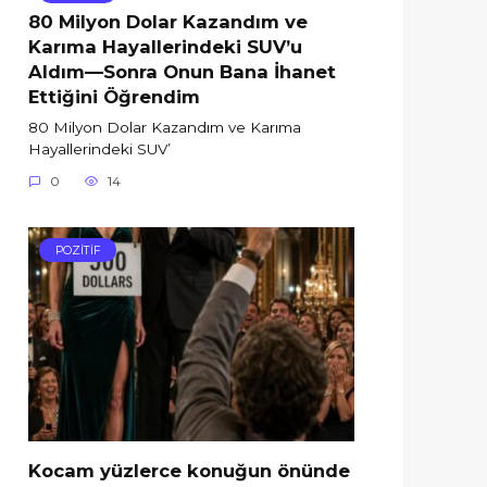
80 Milyon Dolar Kazandım ve
Karıma Hayallerindeki SUV’u
Aldım—Sonra Onun Bana İhanet
Ettiğini Öğrendim
80 Milyon Dolar Kazandım ve Karıma
Hayallerindeki SUV’
0
14
POZİTİF
Kocam yüzlerce konuğun önünde