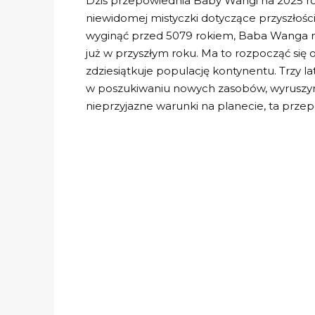
Dziś przepowiednia Baby Wangi na 2025 ro
niewidomej mistyczki dotyczące przyszłości 
wyginąć przed 5079 rokiem, Baba Wanga mi
już w przyszłym roku. Ma to rozpocząć się
zdziesiątkuje populację kontynentu. Trzy l
w poszukiwaniu nowych zasobów, wyruszy
nieprzyjazne warunki na planecie, ta prz