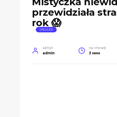
Mistyczka niew
przewidziała str
rok 😱
ÜNLÜLER
АВТОР
НА ЧТЕНИЕ
admin
3 мин