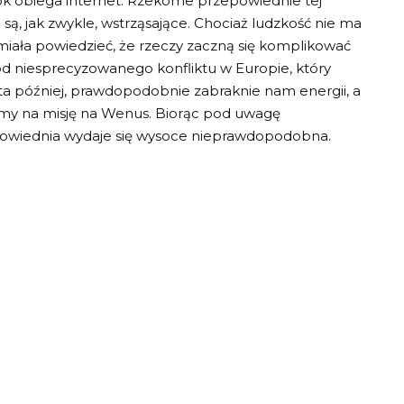
k obiega internet. Rzekome przepowiednie tej
są, jak zwykle, wstrząsające. Chociaż ludzkość nie ma
ała powiedzieć, że rzeczy zaczną się komplikować
 od niesprecyzowanego konfliktu w Europie, który
ata później, prawdopodobnie zabraknie nam energii, a
my na misję na Wenus. Biorąc pod uwagę
epowiednia wydaje się wysoce nieprawdopodobna.