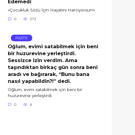
Edemedi
«Çocukluk Sözü İçin Hayatını Harcıyorsun!»
0
272
POZİTİF
Oğlum, evimi satabilmek için beni
bir huzurevine yerleştirdi.
Sessizce izin verdim. Ama
taşındıktan birkaç gün sonra beni
aradı ve bağırarak, “Bunu bana
nasıl yapabildin?!” dedi.
Oğlum, evimi satabilmek için beni bir
huzurevine yerleştirdi.
0
6