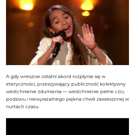
A gdy wreszcie ostatni akord rozpłynie się w
eteryczności, przeszywający publiczność kolektywny
westchnienie zdumienia — westchnienie pełne czci,
podziwu i niewyrażalnego piękna chwili zawieszonej w
nurtach czasu.