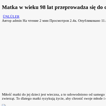
Matka w wieku 98 lat przeprowadza się do 
ÜNLÜLER
Автор
admin
На чтение
2 мин
Просмотров
2.4к.
Опубликовано
11
Miłość matki do jej dzieci jest wieczna, a to udowodniono od samego 
zwierząt. To dlatego matki ryzykują życie, aby chronić swoje młode i ci