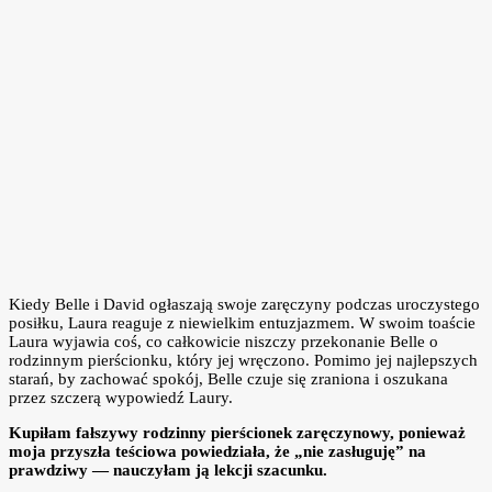
Kiedy Belle i David ogłaszają swoje zaręczyny podczas uroczystego
posiłku, Laura reaguje z niewielkim entuzjazmem. W swoim toaście
Laura wyjawia coś, co całkowicie niszczy przekonanie Belle o
rodzinnym pierścionku, który jej wręczono. Pomimo jej najlepszych
starań, by zachować spokój, Belle czuje się zraniona i oszukana
przez szczerą wypowiedź Laury.
Kupiłam fałszywy rodzinny pierścionek zaręczynowy, ponieważ
moja przyszła teściowa powiedziała, że „nie zasługuję” na
prawdziwy — nauczyłam ją lekcji szacunku.