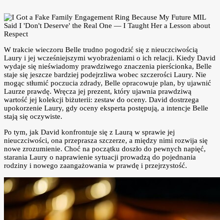
W trakcie wieczoru Belle trudno pogodzić się z nieuczciwością
Laury i jej wcześniejszymi wyobrażeniami o ich relacji. Kiedy David
wydaje się nieświadomy prawdziwego znaczenia pierścionka, Belle
staje się jeszcze bardziej podejrzliwa wobec szczerości Laury. Nie
mogąc stłumić poczucia zdrady, Belle opracowuje plan, by ujawnić
Laurze prawdę. Wręcza jej prezent, który ujawnia prawdziwą
wartość jej kolekcji biżuterii: zestaw do oceny. David dostrzega
upokorzenie Laury, gdy oceny eksperta postępują, a intencje Belle
stają się oczywiste.
Po tym, jak David konfrontuje się z Laurą w sprawie jej
nieuczciwości, ona przeprasza szczerze, a między nimi rozwija się
nowe zrozumienie. Choć na początku doszło do pewnych napięć,
starania Laury o naprawienie sytuacji prowadzą do pojednania
rodziny i nowego zaangażowania w prawdę i przejrzystość.