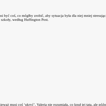
 być coś, co mógłby zrobić, aby sytuacja była dla niej mniej stresując
 szkoły, według Huffington Post.
nieważ musi coś ‘ukryć’. Valeria nie rozumiała, co knuł jej tata, ale p