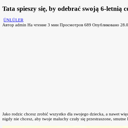
Tata spieszy się, by odebrać swoją 6-letnią
ÜNLÜLER
Автор
admin
На чтение
3 мин
Просмотров
689
Опубликовано
28.
Jako rodzic chcesz zrobić wszystko dla swojego dziecka, a nawet więc
nigdy nie chcesz, aby twoje maluchy czuły się przestraszone, smutne 