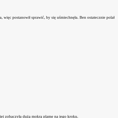
a, więc postanowił sprawić, by się uśmiechnęła. Ben ostatecznie polał
óźniej zobaczyła dużą mokrą plamę na jego kroku.