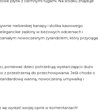
owe płytki z ciemnymi fugami. Na środku znajduje
ensywnie niebieskiej kanapy i stolika kawowego.
, eleganckie zasłony w beżowych odcieniach i
spaniałym nowoczesnym żyrandolem, który przyciąga
eci, ponieważ dzieci potrzebują wystarczająco dużo
ko z przestrzenią do przechowywania. Jeśli chodzi o
 z standardową wanną, nowoczesną umywalką i
e się wyrazić swojej opinii w komentarzach!