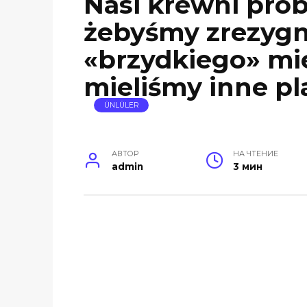
Nasi krewni prób
żebyśmy zrezygn
«brzydkiego» mie
mieliśmy inne pl
ÜNLÜLER
АВТОР
НА ЧТЕНИЕ
admin
3 мин