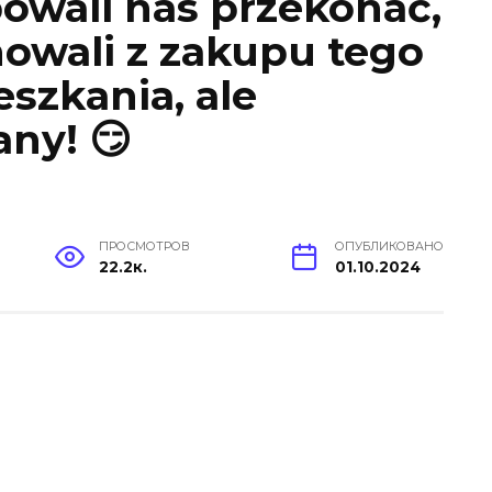
owali nas przekonać,
owali z zakupu tego
szkania, ale
any! 😏
ПРОСМОТРОВ
ОПУБЛИКОВАНО
22.2к.
01.10.2024