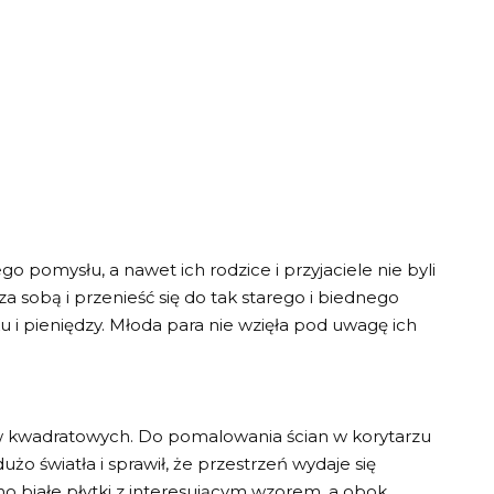
go pomysłu, a nawet ich rodzice i przyjaciele nie byli
za sobą i przenieść się do tak starego i biednego
u i pieniędzy. Młoda para nie wzięła pod uwagę ich
 kwadratowych. Do pomalowania ścian w korytarzu
użo światła i sprawił, że przestrzeń wydaje się
o białe płytki z interesującym wzorem, a obok