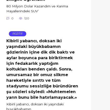
80 Milyon Dolar Kazandım ve Karıma
Hayallerindeki SUV’
0
120
POZİTİF
Kibirli yabancı, doksan iki
yaşındaki büyükbabamın
gözlerinin içine dik dik baktı ve
aylar boyunca para biriktirmek
için fedakarlık yaptığım
koltukları benden çaldı. Sonra,
umursamaz bir omuz silkme
hareketiyle sırıttı ve tüm
stadyumu sessizliğe büründüren
şu sözleri söyledi: «Muhtemelen
yarın bunu bile hatırlamayacak.»
Kibirli yabancı, doksan iki yaşındaki
büyükbabamın