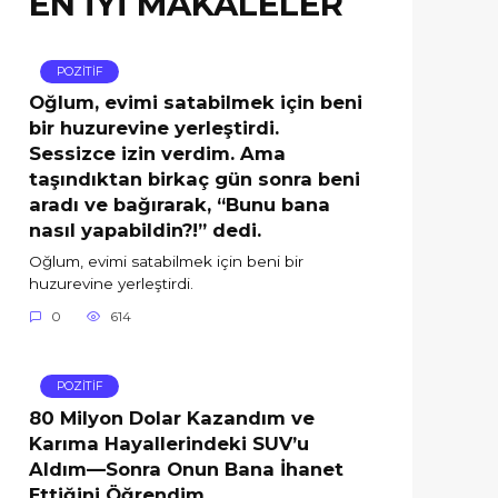
EN İYİ MAKALELER
POZİTİF
Oğlum, evimi satabilmek için beni
bir huzurevine yerleştirdi.
Sessizce izin verdim. Ama
taşındıktan birkaç gün sonra beni
aradı ve bağırarak, “Bunu bana
nasıl yapabildin?!” dedi.
Oğlum, evimi satabilmek için beni bir
huzurevine yerleştirdi.
0
614
POZİTİF
80 Milyon Dolar Kazandım ve
Karıma Hayallerindeki SUV’u
Aldım—Sonra Onun Bana İhanet
Ettiğini Öğrendim