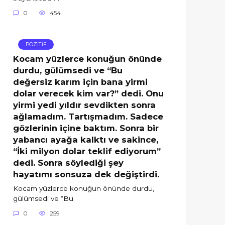
0
454
POZİTİF
Kocam yüzlerce konuğun önünde
durdu, gülümsedi ve “Bu
değersiz karım için bana yirmi
dolar verecek kim var?” dedi. Onu
yirmi yedi yıldır sevdikten sonra
ağlamadım. Tartışmadım. Sadece
gözlerinin içine baktım. Sonra bir
yabancı ayağa kalktı ve sakince,
“İki milyon dolar teklif ediyorum”
dedi. Sonra söylediği şey
hayatımı sonsuza dek değiştirdi.
Kocam yüzlerce konuğun önünde durdu,
gülümsedi ve “Bu
0
259