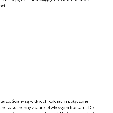
aci.
ytarzu. Ściany są w dwóch kolorach i połączone
aneks kuchenny z szaro-oliwkowymi frontami. Do