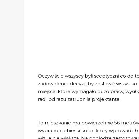
Oczywiście wszyscy byli sceptyczni co do te
zadowoleni z decyzji, by zostawić wszystko 
miejsca, które wymagało dużo pracy, wysiłk
rad i od razu zatrudniła projektanta.
To mieszkanie ma powierzchnię 56 metrów
wybrano niebieski kolor, który wprowadził d
wizualnie większa. Na podłodze zastosowan