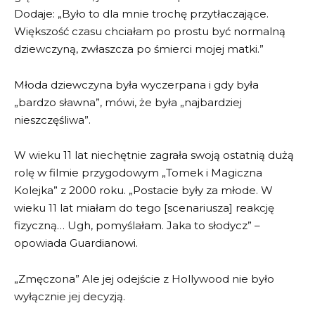
Dodaje: „Było to dla mnie trochę przytłaczające.
Większość czasu chciałam po prostu być normalną
dziewczyną, zwłaszcza po śmierci mojej matki.”
Młoda dziewczyna była wyczerpana i gdy była
„bardzo sławna”, mówi, że była „najbardziej
nieszczęśliwa”.
W wieku 11 lat niechętnie zagrała swoją ostatnią dużą
rolę w filmie przygodowym „Tomek i Magiczna
Kolejka” z 2000 roku. „Postacie były za młode. W
wieku 11 lat miałam do tego [scenariusza] reakcję
fizyczną… Ugh, pomyślałam. Jaka to słodycz” –
opowiada Guardianowi.
„Zmęczona” Ale jej odejście z Hollywood nie było
wyłącznie jej decyzją.