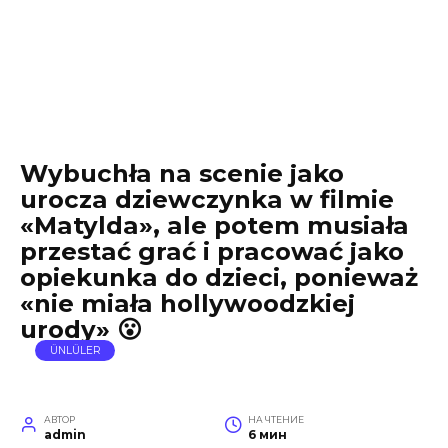
Wybuchła na scenie jako
urocza dziewczynka w filmie
«Matylda», ale potem musiała
przestać grać i pracować jako
opiekunka do dzieci, ponieważ
«nie miała hollywoodzkiej
urody» 😮
ÜNLÜLER
АВТОР
НА ЧТЕНИЕ
admin
6 мин