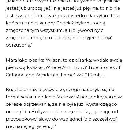
„Miałam takie wyobrażenie o Hollywood, że jeśli nie
jesteś już uroczą, jeśli nie jesteś już piękna, to nic nie
jesteś warta. Ponieważ bezpośrednio łączyłam to z
końcem mojej kariery. Chociaż byłam trochę
zmęczona tym wszystkim, a Hollywood było
zmęczone mną, to nadal nie jest przyjemne być
odrzuconą.”
Mara jako pisarka Wilson, teraz pisarka, wydała swoją
pierwszą książkę „Where Am I Now? True Stories of
Girlhood and Accidental Fame” w 2016 roku.
Książka omawia „wszystko, czego nauczyła się na
temat seksu na planie Melrose Place, odkrywanie w
okresie dojrzewania, że nie była już ‘wystarczająco
uroczą’ dla Hollywood; te eseje śledzą jej drogę od
przypadkowej sławy do względnej (ale szczęśliwej)
nieznanej egzystencji.”