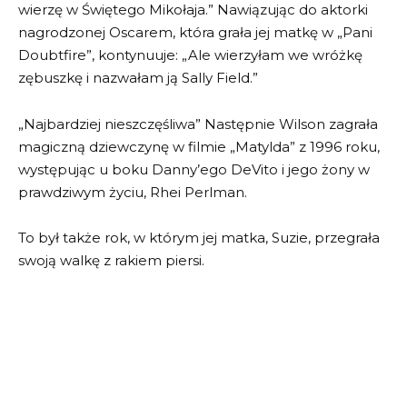
wierzę w Świętego Mikołaja.” Nawiązując do aktorki
nagrodzonej Oscarem, która grała jej matkę w „Pani
Doubtfire”, kontynuuje: „Ale wierzyłam we wróżkę
zębuszkę i nazwałam ją Sally Field.”
„Najbardziej nieszczęśliwa” Następnie Wilson zagrała
magiczną dziewczynę w filmie „Matylda” z 1996 roku,
występując u boku Danny’ego DeVito i jego żony w
prawdziwym życiu, Rhei Perlman.
To był także rok, w którym jej matka, Suzie, przegrała
swoją walkę z rakiem piersi.