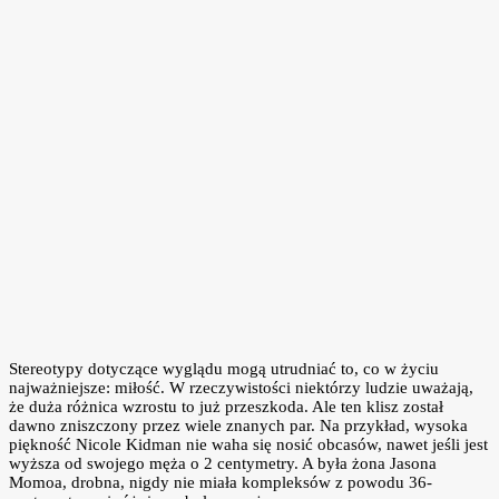
Stereotypy dotyczące wyglądu mogą utrudniać to, co w życiu
najważniejsze: miłość. W rzeczywistości niektórzy ludzie uważają,
że duża różnica wzrostu to już przeszkoda. Ale ten klisz został
dawno zniszczony przez wiele znanych par. Na przykład, wysoka
piękność Nicole Kidman nie waha się nosić obcasów, nawet jeśli jest
wyższa od swojego męża o 2 centymetry. A była żona Jasona
Momoa, drobna, nigdy nie miała kompleksów z powodu 36-