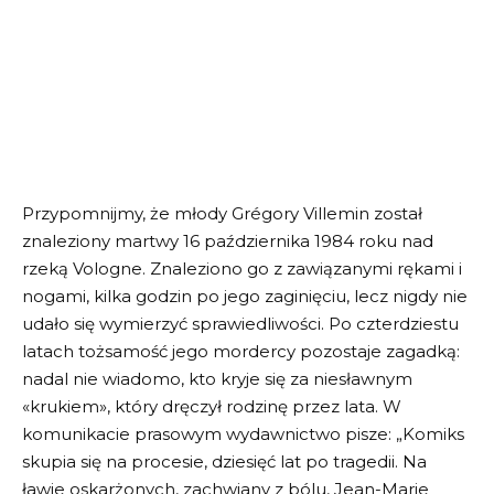
Przypomnijmy, że młody Grégory Villemin został
znaleziony martwy 16 października 1984 roku nad
rzeką Vologne. Znaleziono go z zawiązanymi rękami i
nogami, kilka godzin po jego zaginięciu, lecz nigdy nie
udało się wymierzyć sprawiedliwości. Po czterdziestu
latach tożsamość jego mordercy pozostaje zagadką:
nadal nie wiadomo, kto kryje się za niesławnym
«krukiem», który dręczył rodzinę przez lata. W
komunikacie prasowym wydawnictwo pisze: „Komiks
skupia się na procesie, dziesięć lat po tragedii. Na
ławie oskarżonych, zachwiany z bólu, Jean-Marie