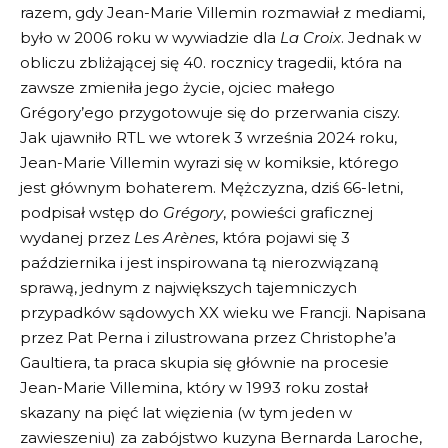
razem, gdy Jean-Marie Villemin rozmawiał z mediami,
było w 2006 roku w wywiadzie dla
La Croix
. Jednak w
obliczu zbliżającej się 40. rocznicy tragedii, która na
zawsze zmieniła jego życie, ojciec małego
Grégory’ego przygotowuje się do przerwania ciszy.
Jak ujawniło RTL we wtorek 3 września 2024 roku,
Jean-Marie Villemin wyrazi się w komiksie, którego
jest głównym bohaterem. Mężczyzna, dziś 66-letni,
podpisał wstęp do
Grégory
, powieści graficznej
wydanej przez
Les Arènes
, która pojawi się 3
października i jest inspirowana tą nierozwiązaną
sprawą, jednym z największych tajemniczych
przypadków sądowych XX wieku we Francji. Napisana
przez Pat Perna i zilustrowana przez Christophe’a
Gaultiera, ta praca skupia się głównie na procesie
Jean-Marie Villemina, który w 1993 roku został
skazany na pięć lat więzienia (w tym jeden w
zawieszeniu) za zabójstwo kuzyna Bernarda Laroche,