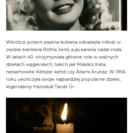
Wkrótce potem piękna kobieta odnalazła miłość w
osobie bankiera Rótha Jenő, a jej kariera nadal rosła.
W latach 40. otrzymywała główne role w ważnych
dziełach węgierskich, takich jak Makács Kata,
niesamowite Kétszer kettő czy Állami Áruház. W 1956
roku ukończyła swoje najbardziej popularne dzieło,
legendarny Hannibál Tanár Úr.