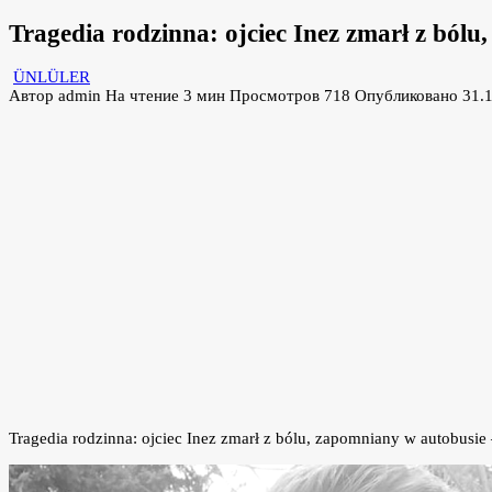
Tragedia rodzinna: ojciec Inez zmarł z ból
ÜNLÜLER
Автор
admin
На чтение
3 мин
Просмотров
718
Опубликовано
31.
Tragedia rodzinna: ojciec Inez zmarł z bólu, zapomniany w autobus