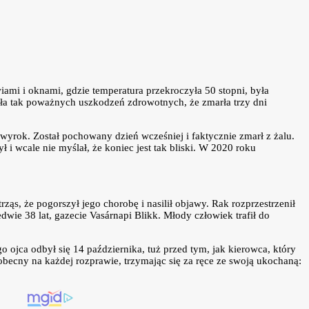
ami i oknami, gdzie temperatura przekroczyła 50 stopni, była
nała tak poważnych uszkodzeń zdrowotnych, że zmarła trzy dni
 wyrok. Został pochowany dzień wcześniej i faktycznie zmarł z żalu.
ł i wcale nie myślał, że koniec jest tak bliski. W 2020 roku
trząs, że pogorszył jego chorobę i nasilił objawy. Rak rozprzestrzenił
dwie 38 lat, gazecie Vasárnapi Blikk. Młody człowiek trafił do
 ojca odbył się 14 października, tuż przed tym, jak kierowca, który
obecny na każdej rozprawie, trzymając się za ręce ze swoją ukochaną: