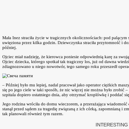
Mała Inez straciła życie w tragicznych okolicznościach: pod palącym
uwięziona przez kilka godzin. Dziewczynka straciła przytomność i do
później.
Ojciec miał nadzieję, że kierowca poniesie odpowiednią karę za swoją
Ojciec dziecka, którego spotkał tak tragiczny los, już od dawna wiedzi
zdiagnozowano u niego nowotwór, tego samego roku przeszedł operacj
– Później było mu lepiej, nadal pracował jako operator ciężkich maszyn,
się po jego ciele w taki sposób, że nic więcej nie można było zrobić
szpitala dopiero ostatniego dnia, aby otrzymać kroplówkę i poddać si
Jego rodzina wróciła do domu wieczorem, a przerażająca wiadomość do
stanął przed sądem za tragedię związaną z ich córką, zapomnianą i zm
tak planowali również tym razem.