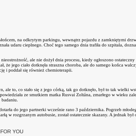
 słońcem, na odkrytym parkingu, wewnątrz pojazdu z zamkniętymi drzwi
znała udaru cieplnego. Choć tego samego dnia trafiła do szpitala, doz
 nieostrożność, ale nie dożył dnia procesu, kiedy ogłoszono ostateczny
ał, że jego ciało dotknęła straszna choroba, ale do samego końca walczy
ę i poddał się również chemioterapii.
 ale to, co stało się z jego córką, tak go dotknęło, był to tak wielki ws
 – powiedziała ze smutkiem matka Rusvai Zoltána, zmarłego w wieku zale
ę badaniu.
tarła do jego partnerki wcześnie rano 3 października. Pogrzeb młodego
arłą w rozgrzanym autobusie, został ostatecznie skazany. A jednak był 