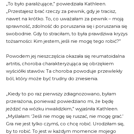
„To było paraliżujące,” powiedziała Kathleen.
„Przestajesz brać rzeczy za pewnik, gdy je tracisz,
nawet na krótko. To, co uważałam za pewnik – moją
sprawność, zdolność do poruszania się i poruszania się
swobodnie. Gdy to straciłam, to była prawdziwa kryzys
tożsamości: Kim jestem, jeśli nie mogę tego robić?”
Powodem jej nieszczęścia okazała się reumatoidalna
artritis, choroba charakteryzująca się obrzękiem
wyściółki stawów. Ta choroba powoduje przewlekły
ból, który może być trudny do zniesienia.
„Kiedy to po raz pierwszy zdiagnozowano, byłam
przerażona, ponieważ powiedziano mi, że będę
jeździć na wózku inwalidzkim,” wyjaśniła Kathleen.
„Myślałam: ‘Jeśli nie mogę się ruszać, nie mogę grać.’
Gra nie jest tylko czymś, co chcę robić. Urodziłam się,
by to robić. To jest w każdym momencie mojego