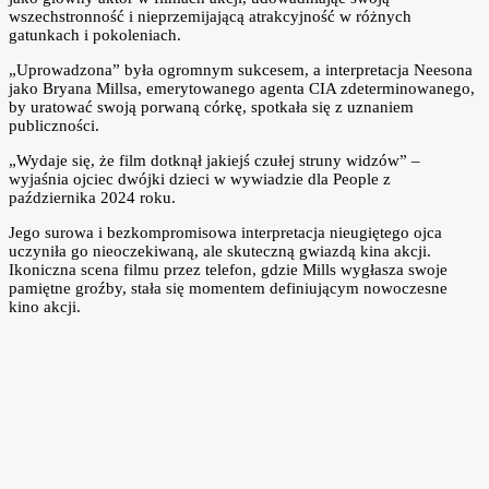
wszechstronność i nieprzemijającą atrakcyjność w różnych
gatunkach i pokoleniach.
„Uprowadzona” była ogromnym sukcesem, a interpretacja Neesona
jako Bryana Millsa, emerytowanego agenta CIA zdeterminowanego,
by uratować swoją porwaną córkę, spotkała się z uznaniem
publiczności.
„Wydaje się, że film dotknął jakiejś czułej struny widzów” –
wyjaśnia ojciec dwójki dzieci w wywiadzie dla People z
października 2024 roku.
Jego surowa i bezkompromisowa interpretacja nieugiętego ojca
uczyniła go nieoczekiwaną, ale skuteczną gwiazdą kina akcji.
Ikoniczna scena filmu przez telefon, gdzie Mills wygłasza swoje
pamiętne groźby, stała się momentem definiującym nowoczesne
kino akcji.