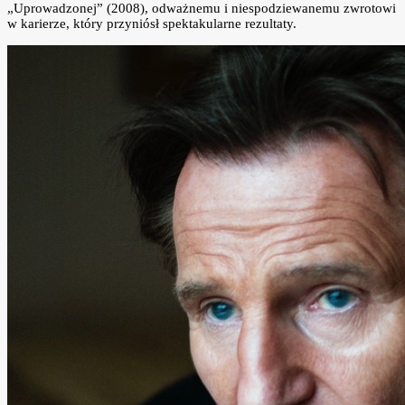
„Uprowadzonej” (2008), odważnemu i niespodziewanemu zwrotowi
w karierze, który przyniósł spektakularne rezultaty.