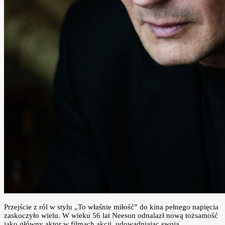
Przejście z ról w stylu „To właśnie miłość” do kina pełnego napięcia
zaskoczyło wielu. W wieku 56 lat Neeson odnalazł nową tożsamość
jako główny aktor w filmach akcji, udowadniając swoją