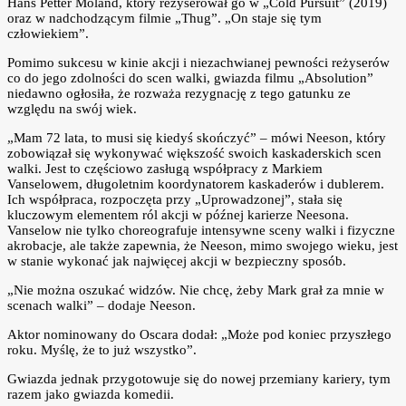
Hans Petter Moland, który reżyserował go w „Cold Pursuit” (2019)
oraz w nadchodzącym filmie „Thug”. „On staje się tym
człowiekiem”.
Pomimo sukcesu w kinie akcji i niezachwianej pewności reżyserów
co do jego zdolności do scen walki, gwiazda filmu „Absolution”
niedawno ogłosiła, że rozważa rezygnację z tego gatunku ze
względu na swój wiek.
„Mam 72 lata, to musi się kiedyś skończyć” – mówi Neeson, który
zobowiązał się wykonywać większość swoich kaskaderskich scen
walki. Jest to częściowo zasługą współpracy z Markiem
Vanselowem, długoletnim koordynatorem kaskaderów i dublerem.
Ich współpraca, rozpoczęta przy „Uprowadzonej”, stała się
kluczowym elementem ról akcji w późnej karierze Neesona.
Vanselow nie tylko choreografuje intensywne sceny walki i fizyczne
akrobacje, ale także zapewnia, że Neeson, mimo swojego wieku, jest
w stanie wykonać jak najwięcej akcji w bezpieczny sposób.
„Nie można oszukać widzów. Nie chcę, żeby Mark grał za mnie w
scenach walki” – dodaje Neeson.
Aktor nominowany do Oscara dodał: „Może pod koniec przyszłego
roku. Myślę, że to już wszystko”.
Gwiazda jednak przygotowuje się do nowej przemiany kariery, tym
razem jako gwiazda komedii.