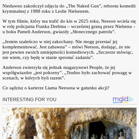
Niedawno zakończył zdjęcia do „The Naked Gun”, rebootu komedii
kryminalnej z 1988 roku z Leslie Nielsenem.
W tym filmie, który ma trafić do kin w 2025 roku, Neeson wciela się
w rolę policjanta Franka Drebina – wcześniej graną przez Nielsena –
u boku Pameli Anderson, gwiazdy „Słonecznego patrolu”.
„Jestem szaleńczo w niej zakochany. Nie mogę przestać jej
komplementować. Jest zabawna” – mówi Neeson, dodając, że nie
jest pewien swoich umiejętności komediowych. „Szczerze mówiąc,
nie wiem, czy będę w stanie sprostać zadaniu”.
Anderson zwierzyła się jednak magazynowi People, że jej
współgwiazdor „jest pokorny”. „Trudno było zachować powagę w
scenach, w których byli razem”.
Co sądzisz o karierze Liama Neesona w gatunku akcji?