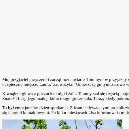
Mój przyjaciel przyszedł i zaczął rozmawiać z Tommym w przyjazny s
bezpieczne miejsce, Laura,’ zauważyła. ‘Umieszczę go tymczasowo w 
Kiwnąłem głową z poczuciem ulgi i żalu. Tommy stał się częścią moje
Znaleźli Lisę, jego matkę, która długo go szukała. Teraz, kiedy pok
To był emocjonalny dzień spotkania. Z łzami spływającymi po policz
się danymi kontaktowymi. Po kilku miesiącach Lisa informowała mnie