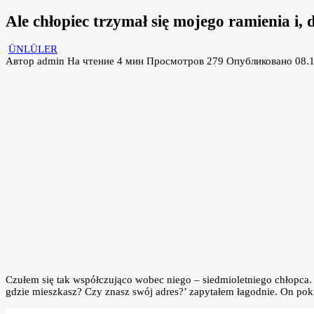
Ale chłopiec trzymał się mojego ramienia i,
ÜNLÜLER
Автор
admin
На чтение
4 мин
Просмотров
279
Опубликовано
08.
Czułem się tak współczująco wobec niego – siedmioletniego chłopca.
gdzie mieszkasz? Czy znasz swój adres?’ zapytałem łagodnie. On pok