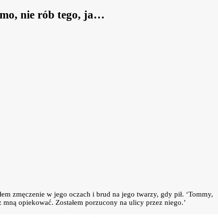
amo, nie rób tego, ja…
em zmęczenie w jego oczach i brud na jego twarzy, gdy pił. ‘Tommy,
uż mną opiekować. Zostałem porzucony na ulicy przez niego.’