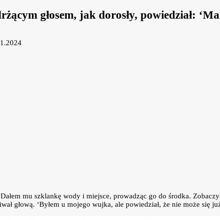
 drżącym głosem, jak dorosły, powiedział: ‘M
11.2024
 Dałem mu szklankę wody i miejsce, prowadząc go do środka. Zobaczył
iwał głową. ‘Byłem u mojego wujka, ale powiedział, że nie może się j