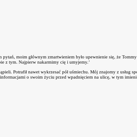
ion pytań, moim głównym zmartwieniem było upewnienie się, że Tommy j
bie z tym. Najpierw nakarmimy cię i umyjemy.’
ieli. Potrafił nawet wykrzesać pół uśmiechu. Mój znajomy z usług spo
informacjami o swoim życiu przed wpadnięciem na ulicę, w tym imieniem