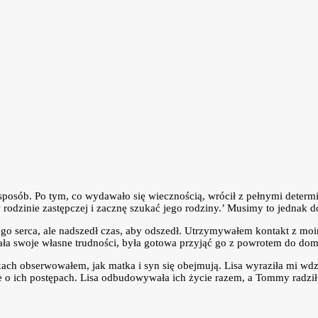
posób. Po tym, co wydawało się wiecznością, wrócił z pełnymi determ
rodzinie zastępczej i zacznę szukać jego rodziny.’ Musimy to jednak d
go serca, ale nadszedł czas, aby odszedł. Utrzymywałem kontakt z moi
onała swoje własne trudności, była gotowa przyjąć go z powrotem do do
kach obserwowałem, jak matka i syn się obejmują. Lisa wyraziła mi wd
 o ich postępach. Lisa odbudowywała ich życie razem, a Tommy radził