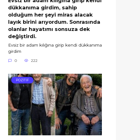
Evsiz bir adam kılığına girip kendi
dükkanıma girdim, sahip
olduğum her şeyi miras alacak
layık birini arıyordum. Sonrasında
olanlar hayatımı sonsuza dek
değiştirdi.
Evsiz bir adam kılığına girip kendi dükkanıma
girdim
0
222
POZİTİF