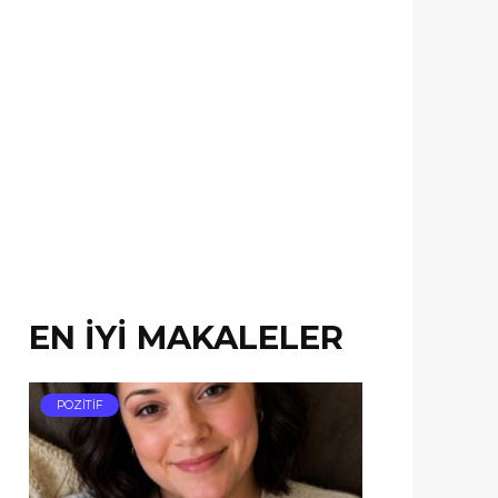
EN İYİ MAKALELER
POZİTİF