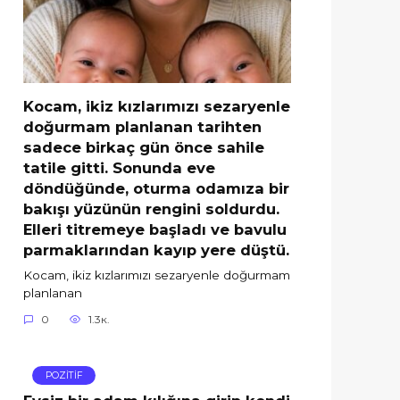
Kocam, ikiz kızlarımızı sezaryenle
doğurmam planlanan tarihten
sadece birkaç gün önce sahile
tatile gitti. Sonunda eve
döndüğünde, oturma odamıza bir
bakışı yüzünün rengini soldurdu.
Elleri titremeye başladı ve bavulu
parmaklarından kayıp yere düştü.
Kocam, ikiz kızlarımızı sezaryenle doğurmam
planlanan
0
1.3к.
POZİTİF