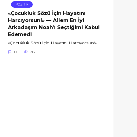
POZİTİF
«Çocukluk Sözü İçin Hayatını
Harcıyorsun!» — Ailem En İyi
Arkadaşım Noah’ı Seçtiğimi Kabul
Edemedi
«Çocukluk Sözü İçin Hayatını Harcıyorsun!»
0
38