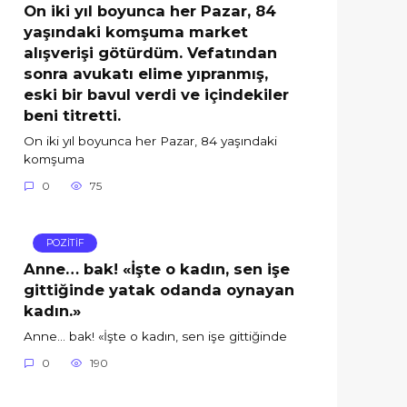
On iki yıl boyunca her Pazar, 84
yaşındaki komşuma market
alışverişi götürdüm. Vefatından
sonra avukatı elime yıpranmış,
eski bir bavul verdi ve içindekiler
beni titretti.
On iki yıl boyunca her Pazar, 84 yaşındaki
komşuma
0
75
POZİTİF
Anne… bak! «İşte o kadın, sen işe
gittiğinde yatak odanda oynayan
kadın.»
Anne… bak! «İşte o kadın, sen işe gittiğinde
0
190