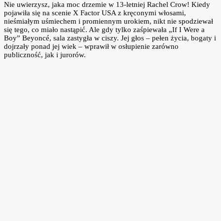
Nie uwierzysz, jaka moc drzemie w 13-letniej Rachel Crow! Kiedy
pojawiła się na scenie X Factor USA z kręconymi włosami,
nieśmiałym uśmiechem i promiennym urokiem, nikt nie spodziewał
się tego, co miało nastąpić. Ale gdy tylko zaśpiewała „If I Were a
Boy” Beyoncé, sala zastygła w ciszy. Jej głos – pełen życia, bogaty i
dojrzały ponad jej wiek – wprawił w osłupienie zarówno
publiczność, jak i jurorów.