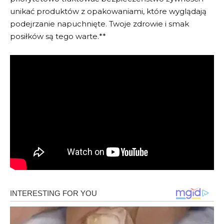
unikać produktów z opakowaniami, które wyglądają
podejrzanie napuchnięte. Twoje zdrowie i smak
posiłków są tego warte.**