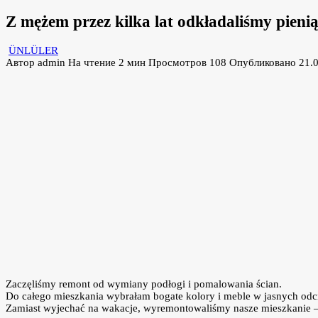
Z mężem przez kilka lat odkładaliśmy pienią
ÜNLÜLER
Автор
admin
На чтение
2 мин
Просмотров
108
Опубликовано
21.
Zaczęliśmy remont od wymiany podłogi i pomalowania ścian.
Do całego mieszkania wybrałam bogate kolory i meble w jasnych odc
Zamiast wyjechać na wakacje, wyremontowaliśmy nasze mieszkanie – i 