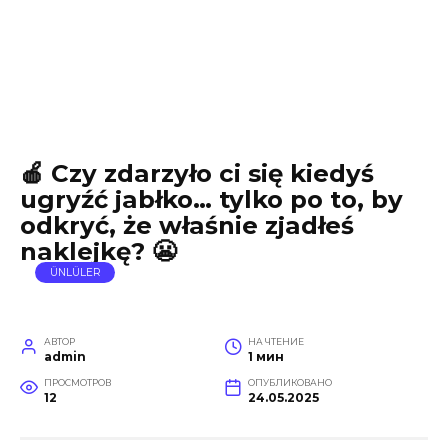
🍎 Czy zdarzyło ci się kiedyś
ugryźć jabłko… tylko po to, by
odkryć, że właśnie zjadłeś
naklejkę? 😬
ÜNLÜLER
АВТОР
НА ЧТЕНИЕ
admin
1 мин
ПРОСМОТРОВ
ОПУБЛИКОВАНО
12
24.05.2025