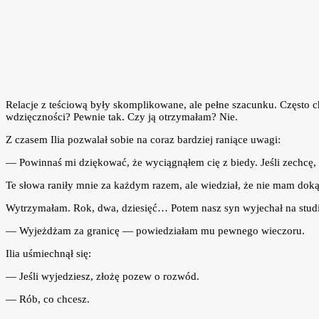
Relacje z teściową były skomplikowane, ale pełne szacunku. Często c
wdzięczności? Pewnie tak. Czy ją otrzymałam? Nie.
Z czasem Ilia pozwalał sobie na coraz bardziej raniące uwagi:
— Powinnaś mi dziękować, że wyciągnąłem cię z biedy. Jeśli zechcę, zn
Te słowa raniły mnie za każdym razem, ale wiedział, że nie mam dok
Wytrzymałam. Rok, dwa, dziesięć… Potem nasz syn wyjechał na studia
— Wyjeżdżam za granicę — powiedziałam mu pewnego wieczoru.
Ilia uśmiechnął się:
— Jeśli wyjedziesz, złożę pozew o rozwód.
— Rób, co chcesz.