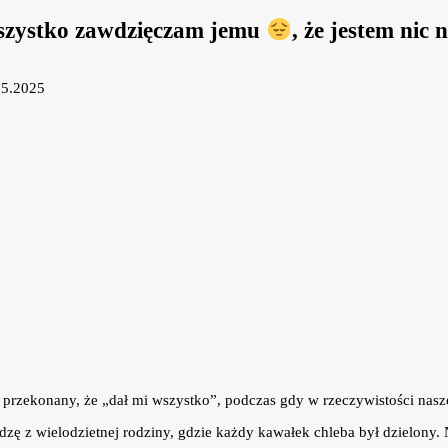
 wszystko zawdzięczam jemu
, że jestem nic 
05.2025
ył przekonany, że „dał mi wszystko”, podczas gdy w rzeczywistości nas
hodzę z wielodzietnej rodziny, gdzie każdy kawałek chleba był dzielon