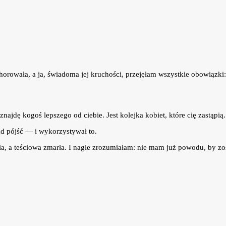
horowała, a ja, świadoma jej kruchości, przejęłam wszystkie obowiązki
ajdę kogoś lepszego od ciebie. Jest kolejka kobiet, które cię zastąpią.
ąd pójść — i wykorzystywał to.
, a teściowa zmarła. I nagle zrozumiałam: nie mam już powodu, by zo