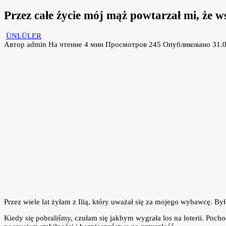
Przez całe życie mój mąż powtarzał mi, że
ÜNLÜLER
Автор
admin
На чтение
4 мин
Просмотров
245
Опубликовано
31.
Przez wiele lat żyłam z Ilią, który uważał się za mojego wybawcę. B
Kiedy się pobraliśmy, czułam się jakbym wygrała los na loterii. Poc