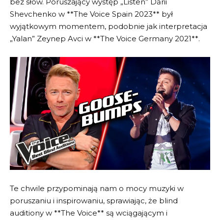
bez słów. Poruszający występ „Listen” Dării
Shevchenko w **The Voice Spain 2023** był
wyjątkowym momentem, podobnie jak interpretacja
„Yalan” Zeynep Avci w **The Voice Germany 2021**.
Te chwile przypominają nam o mocy muzyki w
poruszaniu i inspirowaniu, sprawiając, że blind
auditiony w **The Voice** są wciągającym i