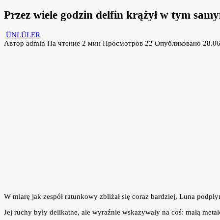
Przez wiele godzin delfin krążył w tym sam
ÜNLÜLER
Автор
admin
На чтение
2 мин
Просмотров
22
Опубликовано
28.0
W miarę jak zespół ratunkowy zbliżał się coraz bardziej, Luna podpłyn
Jej ruchy były delikatne, ale wyraźnie wskazywały na coś: małą me