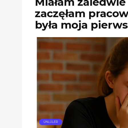
Miałam zaledwie 1
zaczęłam pracow
była moja pierw
ÜNLÜLER