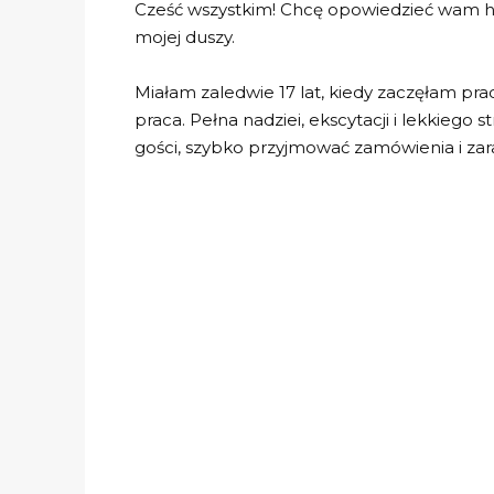
Cześć wszystkim! Chcę opowiedzieć wam hist
mojej duszy.
Miałam zaledwie 17 lat, kiedy zaczęłam pr
praca. Pełna nadziei, ekscytacji i lekkiego
gości, szybko przyjmować zamówienia i zar