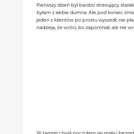
Pierwszy dzień był bardzo stresujący, stara
byłam z siebie dumna. Ale pod koniec zmia
jeden z klientów po prostu wyszedł, nie pła
nadzieję, że wróci, bo zapomniał, ale nie wró
W tamtej chwili poczułam się mała i bezrad