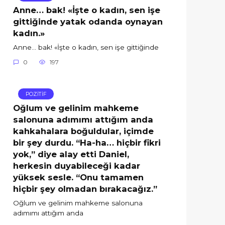
Anne… bak! «İşte o kadın, sen işe
gittiğinde yatak odanda oynayan
kadın.»
Anne… bak! «İşte o kadın, sen işe gittiğinde
0
197
POZİTİF
Oğlum ve gelinim mahkeme
salonuna adımımı attığım anda
kahkahalara boğuldular, içimde
bir şey durdu. “Ha-ha… hiçbir fikri
yok,” diye alay etti Daniel,
herkesin duyabileceği kadar
yüksek sesle. “Onu tamamen
hiçbir şey olmadan bırakacağız.”
Oğlum ve gelinim mahkeme salonuna
adımımı attığım anda