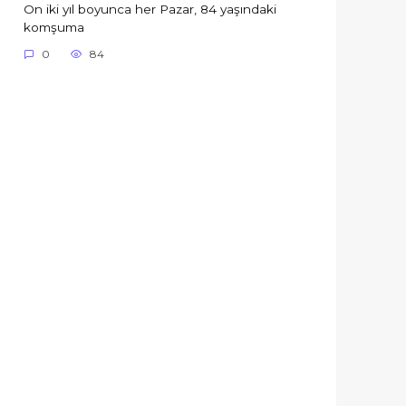
On iki yıl boyunca her Pazar, 84 yaşındaki
komşuma
0
84