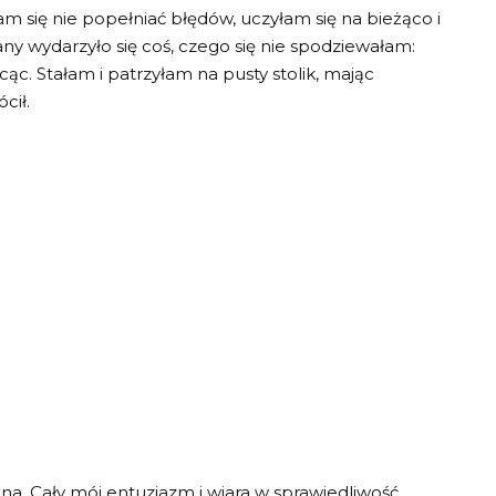
łam się nie popełniać błędów, uczyłam się na bieżąco i
ny wydarzyło się coś, czego się nie spodziewałam:
cąc. Stałam i patrzyłam na pusty stolik, mając
cił.
na. Cały mój entuzjazm i wiara w sprawiedliwość