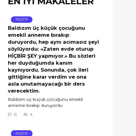
EN İYİ MAKALELER
POZİTİF
Baldızım üç küçük çocuğunu
emekli anneme bırakıp
duruyordu, hep aynı acımasız şeyi
söylüyordu: «Zaten evde oturup
HİÇBİR ŞEY yapmıyor.» Bu sözleri
her duyduğumda kanım
kaynıyordu. Sonunda, çok ileri
gittiğine karar verdim ve ona
asla unutamayacağı bir ders
verecektim.
Baldızım üç küçük çocuğunu emekli
anneme bırakıp duruyordu
0
4
POZİTİF