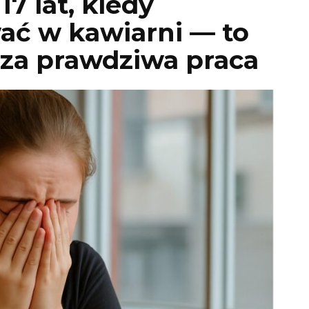
7 lat, kiedy
ać w kawiarni — to
sza prawdziwa praca