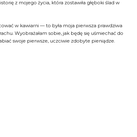
orię z mojego życia, która zostawiła głęboki ślad w
acować w kawiarni — to była moja pierwsza prawdziwa
 strachu. Wyobrażałam sobie, jak będę się uśmiechać do
abiać swoje pierwsze, uczciwie zdobyte pieniądze.