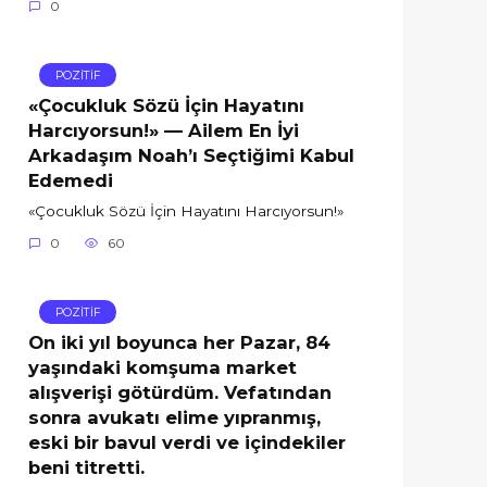
0
POZİTİF
«Çocukluk Sözü İçin Hayatını
Harcıyorsun!» — Ailem En İyi
Arkadaşım Noah’ı Seçtiğimi Kabul
Edemedi
«Çocukluk Sözü İçin Hayatını Harcıyorsun!»
0
60
POZİTİF
On iki yıl boyunca her Pazar, 84
yaşındaki komşuma market
alışverişi götürdüm. Vefatından
sonra avukatı elime yıpranmış,
eski bir bavul verdi ve içindekiler
beni titretti.