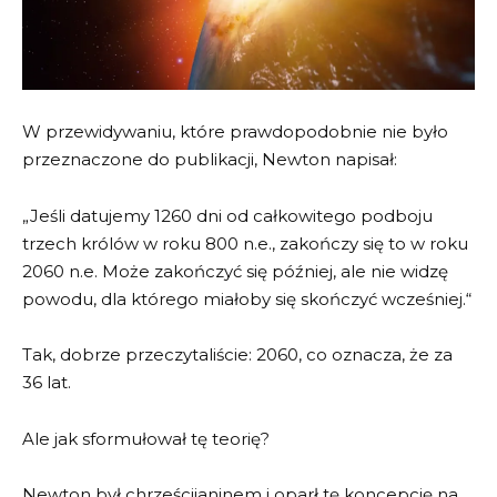
W przewidywaniu, które prawdopodobnie nie było
przeznaczone do publikacji, Newton napisał:
„Jeśli datujemy 1260 dni od całkowitego podboju
trzech królów w roku 800 n.e., zakończy się to w roku
2060 n.e. Może zakończyć się później, ale nie widzę
powodu, dla którego miałoby się skończyć wcześniej.“
Tak, dobrze przeczytaliście: 2060, co oznacza, że za
36 lat.
Ale jak sformułował tę teorię?
Newton był chrześcijaninem i oparł tę koncepcję na