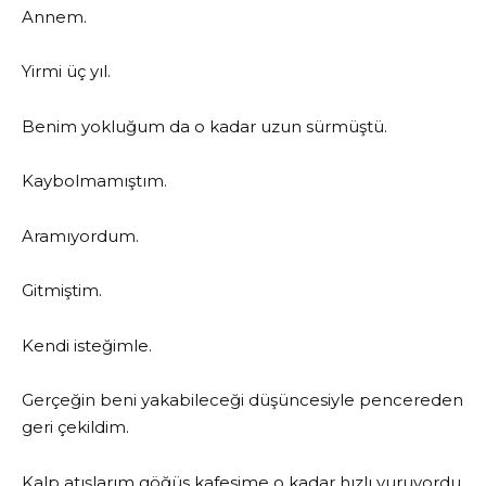
Annem.
Yirmi üç yıl.
Benim yokluğum da o kadar uzun sürmüştü.
Kaybolmamıştım.
Aramıyordum.
Gitmiştim.
Kendi isteğimle.
Gerçeğin beni yakabileceği düşüncesiyle pencereden
geri çekildim.
Kalp atışlarım göğüs kafesime o kadar hızlı vuruyordu