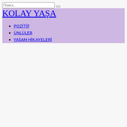
Перейти
Search
к
for:
KOLAY YAŞA
содержанию
POZİTİF
ÜNLÜLER
YAŞAM HİKAYELERİ