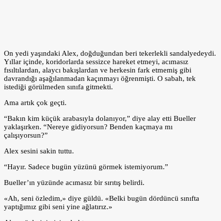
On yedi yaşındaki Alex, doğduğundan beri tekerlekli sandalyedeydi.
Yıllar içinde, koridorlarda sessizce hareket etmeyi, acımasız
fısıltılardan, alaycı bakışlardan ve herkesin fark etmemiş gibi
davrandığı aşağılanmadan kaçınmayı öğrenmişti. O sabah, tek
istediği görülmeden sınıfa gitmekti.
Ama artık çok geçti.
“Bakın kim küçük arabasıyla dolanıyor,” diye alay etti Bueller
yaklaşırken. “Nereye gidiyorsun? Benden kaçmaya mı
çalışıyorsun?”
Alex sesini sakin tuttu.
“Hayır. Sadece bugün yüzünü görmek istemiyorum.”
Bueller’ın yüzünde acımasız bir sırıtış belirdi.
«Ah, seni özledim,» diye güldü. «Belki bugün dördüncü sınıfta
yaptığımız gibi seni yine ağlatırız.»