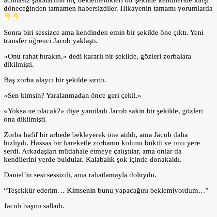
acımasız şakalarının hiç beklemedikleri bir şekilde kendilerine karşı
döneceğinden tamamen habersizdiler. Hikayenin tamamı yorumlarda
Sonra biri sessizce ama kendinden emin bir şekilde öne çıktı. Yeni
transfer öğrenci Jacob yaklaştı.
«Onu rahat bırakın,» dedi kararlı bir şekilde, gözleri zorbalara
dikilmişti.
Baş zorba alaycı bir şekilde sırıttı.
«Sen kimsin? Yaralanmadan önce geri çekil.»
«Yoksa ne olacak?» diye yanıtladı Jacob sakin bir şekilde, gözleri
ona dikilmişti.
Zorba hafif bir arbede bekleyerek öne atıldı, ama Jacob daha
hızlıydı. Hassas bir hareketle zorbanın kolunu büktü ve onu yere
serdi. Arkadaşları müdahale etmeye çalıştılar, ama onlar da
kendilerini yerde buldular. Kalabalık şok içinde donakaldı.
Daniel’in sesi sessizdi, ama rahatlamayla doluydu.
“Teşekkür ederim… Kimsenin bunu yapacağını beklemiyordum…”
Jacob başını salladı.