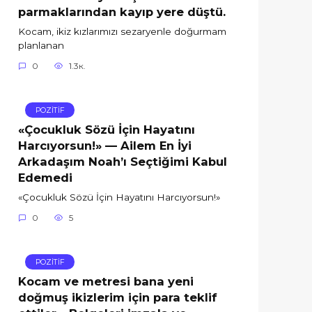
parmaklarından kayıp yere düştü.
Kocam, ikiz kızlarımızı sezaryenle doğurmam
planlanan
0
1.3к.
POZİTİF
«Çocukluk Sözü İçin Hayatını
Harcıyorsun!» — Ailem En İyi
Arkadaşım Noah’ı Seçtiğimi Kabul
Edemedi
«Çocukluk Sözü İçin Hayatını Harcıyorsun!»
0
5
POZİTİF
Kocam ve metresi bana yeni
doğmuş ikizlerim için para teklif