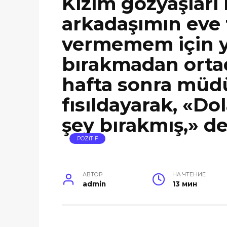
Kızım gözyaşları 
arkadaşımın eve 
vermemem için ya
bırakmadan orta
hafta sonra müdü
fısıldayarak, «Do
şey bırakmış,» de
POZİTİF
АВТОР
НА ЧТЕНИЕ
admin
13 мин