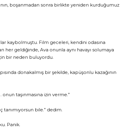
lmanın, boşanmadan sonra birlikte yeniden kurduğumuz
ar kaybolmuştu. Film geceleri, kendini odasına
an her geldiğinde, Ava onunla aynı havayı solumaya
in bir neden buluyordu.
apısında donakalmış bir şekilde, kapüşonlu kazağının
fen… onun taşınmasına izin verme.”
iç tanımıyorsun bile.” dedim.
u. Panik.