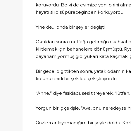
koruyordu. Belki de evimize yeni birini a
hayatı silip süpüreceğinden korkuyordu.
Yine de… onda bir şeyler değişti.
Okuldan sonra mutfağa getirdiği o kahkahal
kilitlemek için bahanelere dönüşmüştü. Ry
dayanamıyormuş gibi yukarı kata kaçmak iç
Bir gece, o gittikten sonra, yatak odamın k
kolunu sinirli bir şekilde çekiştiriyordu.
“Anne,” diye fısıldadı, sesi titreyerek, “lüt
Yorgun bir iç çekişle, “Ava, onu neredeyse h
Gözleri anlayamadığım bir şeyle doldu. Kork