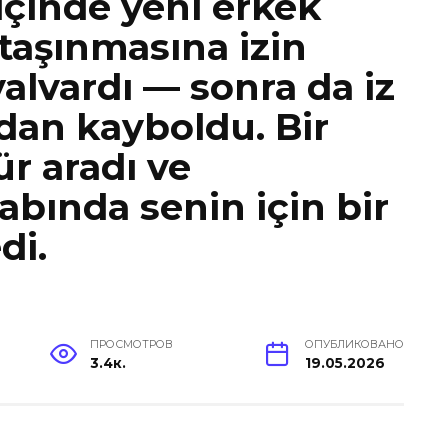
içinde yeni erkek
taşınmasına izin
lvardı — sonra da iz
dan kayboldu. Bir
r aradı ve
labında senin için bir
di.
ПРОСМОТРОВ
ОПУБЛИКОВАНО
3.4к.
19.05.2026