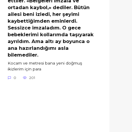
ettiler. «Belgeleri imzala ve
ortadan kaybol,» dediler. Bütün
ailesi beni izledi, her şeyimi
kaybettiğimden eminlerdi.
Sessizce imzaladım. O gece
bebeklerimi kollarımda taşıyarak
ayrıldım. Ama altı ay boyunca o
ana hazırlandığımı asla
bilemediler.
Kocam ve metresi bana yeni doğmuş
ikizlerim için para
0
201