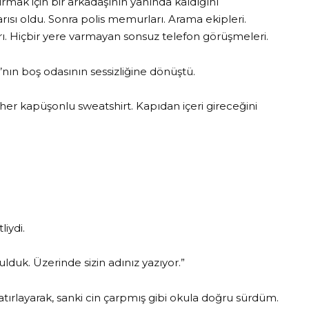
rmak için bir arkadaşının yanında kaldığını
sı oldu. Sonra polis memurları. Arama ekipleri.
arı. Hiçbir yere varmayan sonsuz telefon görüşmeleri.
n boş odasının sessizliğine dönüştü.
er kapüşonlu sweatshirt. Kapıdan içeri gireceğini
iydi.
lduk. Üzerinde sizin adınız yazıyor.”
r hatırlayarak, sanki cin çarpmış gibi okula doğru sürdüm.