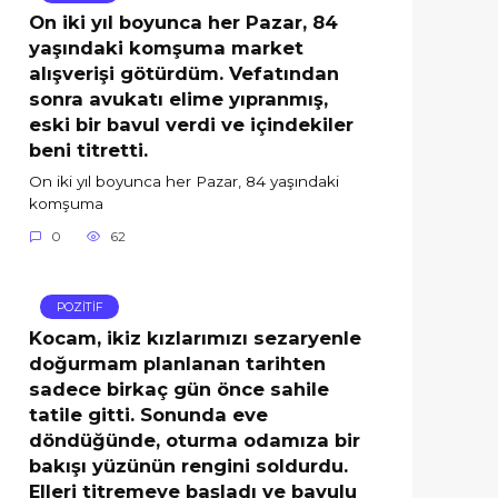
On iki yıl boyunca her Pazar, 84
yaşındaki komşuma market
alışverişi götürdüm. Vefatından
sonra avukatı elime yıpranmış,
eski bir bavul verdi ve içindekiler
beni titretti.
On iki yıl boyunca her Pazar, 84 yaşındaki
komşuma
0
62
POZİTİF
Kocam, ikiz kızlarımızı sezaryenle
doğurmam planlanan tarihten
sadece birkaç gün önce sahile
tatile gitti. Sonunda eve
döndüğünde, oturma odamıza bir
bakışı yüzünün rengini soldurdu.
Elleri titremeye başladı ve bavulu