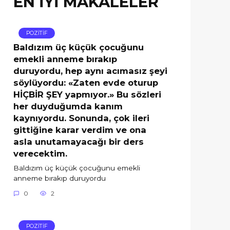
EN İYİ MAKALELER
POZİTİF
Baldızım üç küçük çocuğunu
emekli anneme bırakıp
duruyordu, hep aynı acımasız şeyi
söylüyordu: «Zaten evde oturup
HİÇBİR ŞEY yapmıyor.» Bu sözleri
her duyduğumda kanım
kaynıyordu. Sonunda, çok ileri
gittiğine karar verdim ve ona
asla unutamayacağı bir ders
verecektim.
Baldızım üç küçük çocuğunu emekli
anneme bırakıp duruyordu
0
2
POZİTİF