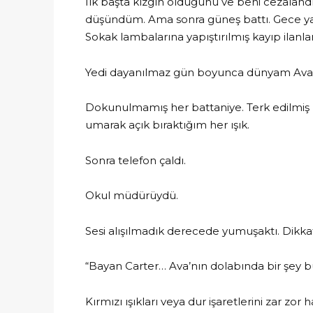
İlk başta kızgın olduğunu ve beni cezalandı
düşündüm. Ama sonra güneş battı. Gece yarı
Sokak lambalarına yapıştırılmış kayıp ilanl
Yedi dayanılmaz gün boyunca dünyam Ava’nı
Dokunulmamış her battaniye. Terk edilmiş h
umarak açık bıraktığım her ışık.
Sonra telefon çaldı.
Okul müdürüydü.
Sesi alışılmadık derecede yumuşaktı. Dikkatl
“Bayan Carter… Ava’nın dolabında bir şey bu
Kırmızı ışıkları veya dur işaretlerini zar zo