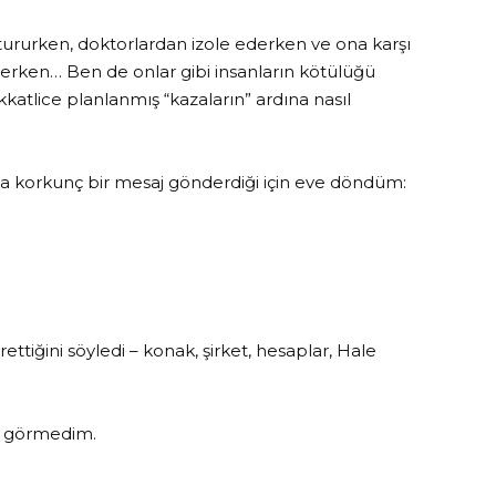
tururken, doktorlardan izole ederken ve ona karşı
rken… Ben de onlar gibi insanların kötülüğü
atlice planlanmış “kazaların” ardına nasıl
a korkunç bir mesaj gönderdiği için eve döndüm:
ttiğini söyledi – konak, şirket, hesaplar, Hale
r görmedim.