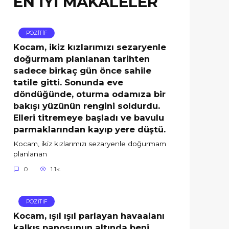
EN İYİ MAKALELER
POZİTİF
Kocam, ikiz kızlarımızı sezaryenle
doğurmam planlanan tarihten
sadece birkaç gün önce sahile
tatile gitti. Sonunda eve
döndüğünde, oturma odamıza bir
bakışı yüzünün rengini soldurdu.
Elleri titremeye başladı ve bavulu
parmaklarından kayıp yere düştü.
Kocam, ikiz kızlarımızı sezaryenle doğurmam
planlanan
0
1.1к.
POZİTİF
Kocam, ışıl ışıl parlayan havaalanı
kalkış panosunun altında beni