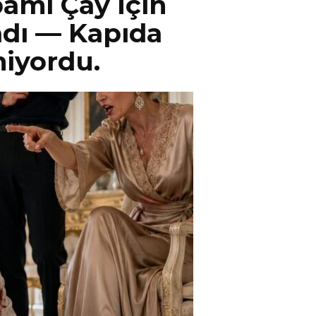
mı Çay İçin
dı — Kapıda
iyordu.