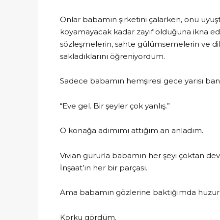
Onlar babamın şirketini çalarken, onu uyuş
koyamayacak kadar zayıf olduğuna ikna ede
sözleşmelerin, sahte gülümsemelerin ve dikk
sakladıklarını öğreniyordum.
Sadece babamın hemşiresi gece yarısı ban
“Eve gel. Bir şeyler çok yanlış.”
O konağa adımımı attığım an anladım.
Vivian gururla babamın her şeyi çoktan devre
İnşaat’ın her bir parçası.
Ama babamın gözlerine baktığımda huzu
Korku gördüm.