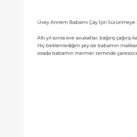
Üvey Annem Babamı Çay İçin Sürünmeye Z
Altı yıl sonra eve avukatlar, bağırış çağırı
Hiç beklemediğim şey ise babamın malikan
sırada babamın mermer zeminde çaresizc