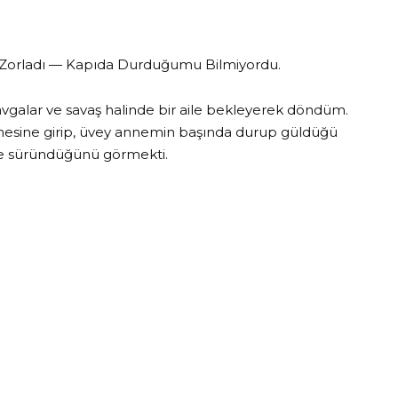
orladı — Kapıda Durduğumu Bilmiyordu.
ş kavgalar ve savaş halinde bir aile bekleyerek döndüm.
esine girip, üvey annemin başında durup güldüğü
e süründüğünü görmekti.