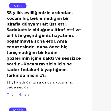
POZİTİF
38 yıllık evliliğimizin ardından,
kocam hiç beklemediğim bir
itirafla dünyamı alt üst etti.
Sadakatsiz olduğunu itiraf etti ve
birlikte geçirdiğimiz hayatımız
boşanmayla sona erdi. Ama
cenazesinde, daha önce hiç
tanışmadığım bir kadın
gözlerimin içine baktı ve sessizce
sordu: «Kocanızın sizin için ne
kadar fedakarlık yaptığının
farkında mısınız?»
38 yıllık evliliğimizin ardından, kocam hiç
beklemediğim
0
214
POZİTİF