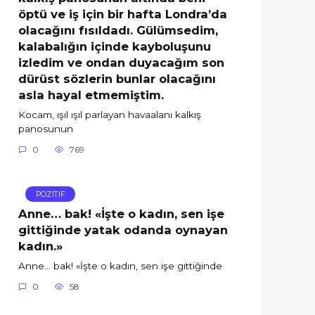
öptü ve iş için bir hafta Londra’da
olacağını fısıldadı. Gülümsedim,
kalabalığın içinde kayboluşunu
izledim ve ondan duyacağım son
dürüst sözlerin bunlar olacağını
asla hayal etmemiştim.
Kocam, ışıl ışıl parlayan havaalanı kalkış
panosunun
0
769
POZİTİF
Anne… bak! «İşte o kadın, sen işe
gittiğinde yatak odanda oynayan
kadın.»
Anne… bak! «İşte o kadın, sen işe gittiğinde
0
58