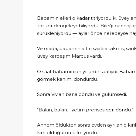
Babamın elleri o kadar titriyordu ki, üvey a
zar zor dengeleyebiliyordu. Bileği bandajlarl
sürükleniyordu — aylar önce neredeyse hay
Ve orada, babamın altın saatini takmış, sanki t
üvey kardeşim Marcus vardı.
O saat babamın on yıllardır saatiydi. Baba
görmek kanımı dondurdu.
Sonra Vivian bana döndü ve gülümsedi.
“Bakın, bakın… yetim prenses geri döndü.”
Annem öldükten sonra evden ayrılan o kırık,
kim olduğumu bilmiyordu.