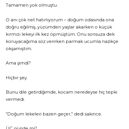
Tamamen yok olmuştu.
O anı çok net hatırlıyorum – doğum odasında ona
doğru eğilmiş, yüzümden yaşlar akarken o küçük
kırmızı lekeyi ilk kez öpmüştüm. Onu sonsuza dek
koruyacağıma söz verirken parmak ucumla nazikçe
okşamıştım.
Ama şimdi?
Hiçbir şey.
Bunu dile getirdiğimde, kocam neredeyse hiç tepki
vermedi.
“Doğum lekeleri bazen geçer,” dedi sakince.
ÜÇ günde mi?