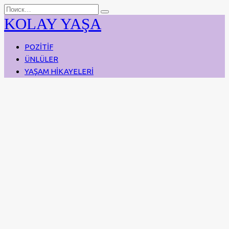
Перейти
Search
к
for:
KOLAY YAŞA
содержанию
POZİTİF
ÜNLÜLER
YAŞAM HİKAYELERİ