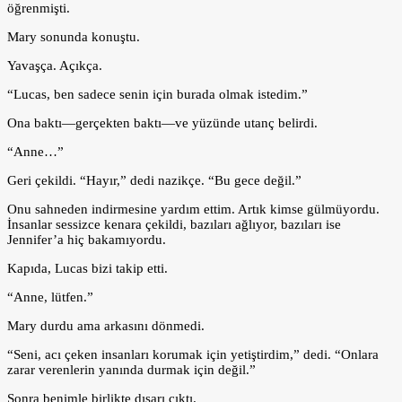
öğrenmişti.
Mary sonunda konuştu.
Yavaşça. Açıkça.
“Lucas, ben sadece senin için burada olmak istedim.”
Ona baktı—gerçekten baktı—ve yüzünde utanç belirdi.
“Anne…”
Geri çekildi. “Hayır,” dedi nazikçe. “Bu gece değil.”
Onu sahneden indirmesine yardım ettim. Artık kimse gülmüyordu.
İnsanlar sessizce kenara çekildi, bazıları ağlıyor, bazıları ise
Jennifer’a hiç bakamıyordu.
Kapıda, Lucas bizi takip etti.
“Anne, lütfen.”
Mary durdu ama arkasını dönmedi.
“Seni, acı çeken insanları korumak için yetiştirdim,” dedi. “Onlara
zarar verenlerin yanında durmak için değil.”
Sonra benimle birlikte dışarı çıktı.