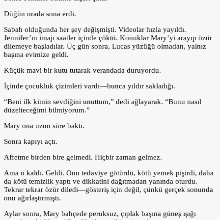
Düğün orada sona erdi.
Sabah olduğunda her şey değişmişti. Videolar hızla yayıldı.
Jennifer’ın imajı saatler içinde çöktü. Konuklar Mary’yi arayıp özür
dilemeye başladılar. Üç gün sonra, Lucas yüzüğü olmadan, yalnız
başına evimize geldi.
Küçük mavi bir kutu tutarak verandada duruyordu.
İçinde çocukluk çizimleri vardı—bunca yıldır sakladığı.
“Beni ilk kimin sevdiğini unuttum,” dedi ağlayarak. “Bunu nasıl
düzelteceğimi bilmiyorum.”
Mary ona uzun süre baktı.
Sonra kapıyı açtı.
Affetme birden bire gelmedi. Hiçbir zaman gelmez.
Ama o kaldı. Geldi. Onu tedaviye götürdü, kötü yemek pişirdi, daha
da kötü temizlik yaptı ve dikkatini dağıtmadan yanında oturdu.
Tekrar tekrar özür diledi—gösteriş için değil, çünkü gerçek sonunda
onu ağırlaştırmıştı.
Aylar sonra, Mary bahçede peruksuz, çıplak başına güneş ışığı