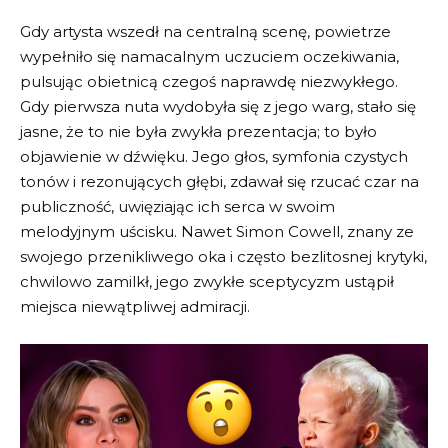
Gdy artysta wszedł na centralną scenę, powietrze
wypełniło się namacalnym uczuciem oczekiwania,
pulsując obietnicą czegoś naprawdę niezwykłego.
Gdy pierwsza nuta wydobyła się z jego warg, stało się
jasne, że to nie była zwykła prezentacja; to było
objawienie w dźwięku. Jego głos, symfonia czystych
tonów i rezonujących głębi, zdawał się rzucać czar na
publiczność, uwięziając ich serca w swoim
melodyjnym uścisku. Nawet Simon Cowell, znany ze
swojego przenikliwego oka i często bezlitosnej krytyki,
chwilowo zamilkł, jego zwykłe sceptycyzm ustąpił
miejsca niewątpliwej admiracji.