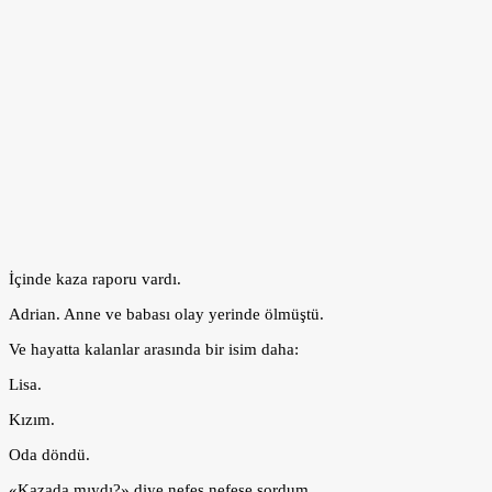
İçinde kaza raporu vardı.
Adrian. Anne ve babası olay yerinde ölmüştü.
Ve hayatta kalanlar arasında bir isim daha:
Lisa.
Kızım.
Oda döndü.
«Kazada mıydı?» diye nefes nefese sordum.