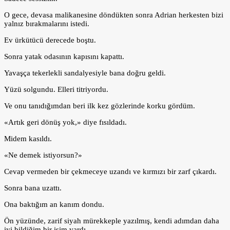
O gece, devasa malikanesine döndükten sonra Adrian herkesten bizi
yalnız bırakmalarını istedi.
Ev ürkütücü derecede boştu.
Sonra yatak odasının kapısını kapattı.
Yavaşça tekerlekli sandalyesiyle bana doğru geldi.
Yüzü solgundu. Elleri titriyordu.
Ve onu tanıdığımdan beri ilk kez gözlerinde korku gördüm.
«Artık geri dönüş yok,» diye fısıldadı.
Midem kasıldı.
«Ne demek istiyorsun?»
Cevap vermeden bir çekmeceye uzandı ve kırmızı bir zarf çıkardı.
Sonra bana uzattı.
Ona baktığım an kanım dondu.
Ön yüzünde, zarif siyah mürekkeple yazılmış, kendi adımdan daha
iyi bildiğim bir isim vardı.