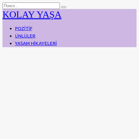
Перейти
Search
к
for:
KOLAY YAŞA
содержанию
POZİTİF
ÜNLÜLER
YAŞAM HİKAYELERİ