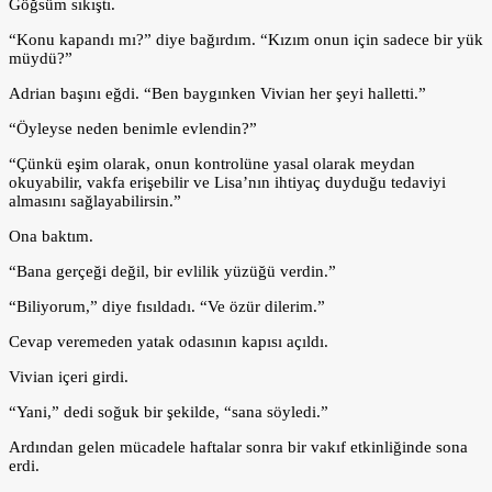
Göğsüm sıkıştı.
“Konu kapandı mı?” diye bağırdım. “Kızım onun için sadece bir yük
müydü?”
Adrian başını eğdi. “Ben baygınken Vivian her şeyi halletti.”
“Öyleyse neden benimle evlendin?”
“Çünkü eşim olarak, onun kontrolüne yasal olarak meydan
okuyabilir, vakfa erişebilir ve Lisa’nın ihtiyaç duyduğu tedaviyi
almasını sağlayabilirsin.”
Ona baktım.
“Bana gerçeği değil, bir evlilik yüzüğü verdin.”
“Biliyorum,” diye fısıldadı. “Ve özür dilerim.”
Cevap veremeden yatak odasının kapısı açıldı.
Vivian içeri girdi.
“Yani,” dedi soğuk bir şekilde, “sana söyledi.”
Ardından gelen mücadele haftalar sonra bir vakıf etkinliğinde sona
erdi.