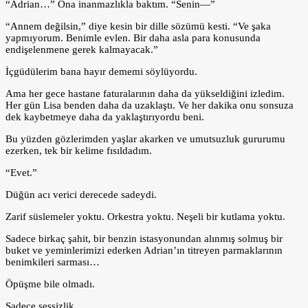
“Adrian…” Ona inanmazlıkla baktım. “Senin—”
“Annem değilsin,” diye kesin bir dille sözümü kesti. “Ve şaka
yapmıyorum. Benimle evlen. Bir daha asla para konusunda
endişelenmene gerek kalmayacak.”
İçgüdülerim bana hayır dememi söylüyordu.
Ama her gece hastane faturalarının daha da yükseldiğini izledim.
Her gün Lisa benden daha da uzaklaştı. Ve her dakika onu sonsuza
dek kaybetmeye daha da yaklaştırıyordu beni.
Bu yüzden gözlerimden yaşlar akarken ve umutsuzluk gururumu
ezerken, tek bir kelime fısıldadım.
“Evet.”
Düğün acı verici derecede sadeydi.
Zarif süslemeler yoktu. Orkestra yoktu. Neşeli bir kutlama yoktu.
Sadece birkaç şahit, bir benzin istasyonundan alınmış solmuş bir
buket ve yeminlerimizi ederken Adrian’ın titreyen parmaklarının
benimkileri sarması…
Öpüşme bile olmadı.
Sadece sessizlik.