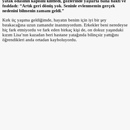
yatak odasının kapısını kilitledi, gözlerinde yaşlarla bana baktı ve
fısıldadı: “Artık geri dönüş yok. Seninle evlenmemin gerçek
nedenini bilmenin zamanı geldi.”
Kırk üç yaşıma geldiğimde, hayatın benim için iyi bir şey
bırakacağına uzun zamandır inanmıyordum. Erkekler beni neredeyse
hiç fark etmiyordu ve fark eden birkaç kişi de, on dokuz yaşındaki
kızım Lisa’nın kazadan beri hastane yatağında bilinçsiz yattığını
öğrendikleri anda ortadan kayboluyordu.