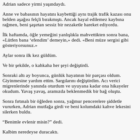
Adrian sadece yirmi yaşındaydı.
Anne ve babasının hayatını kaybettiği aynı trajik trafik kazası onu
belden aşağısı felçli bırakmıştı. Ancak hayal edilemez kaybına
rağmen, beni şaşırtan sessiz bir nezaketle hareket ediyordu.
İlk haftamda, öğle yemeğini yanlışlıkla mahvettikten sonra bana,
«Lütfen bana ‘efendim’ demeyin,» dedi. «Beni müze sergisi gibi
gösteriyorsunuz.»
Aylar sonra ilk kez güldüm.
Ve bir şekilde, o kahkaha her şeyi değiştirdi.
Sonraki altı ay boyunca, günlük hayatının bir parçası oldum.
Giyinmesine yardım ettim. Sargılarını değiştirdim. Acı verici
migrenlerinde yanında oturdum ve uyuyana kadar ona hikayeler
okudum. Yavaş yavaş, aramızda beklenmedik bir bağ oluştu.
Sonra fırtınalı bir öğleden sonra, yağmur pencerelere şiddetle
vururken, Adrian mutfağa girdi ve beni kolumdaki kahve lekesini
silerken buldu.
“Benimle evlenir misin?” dedi.
Kalbim neredeyse duracaktı.