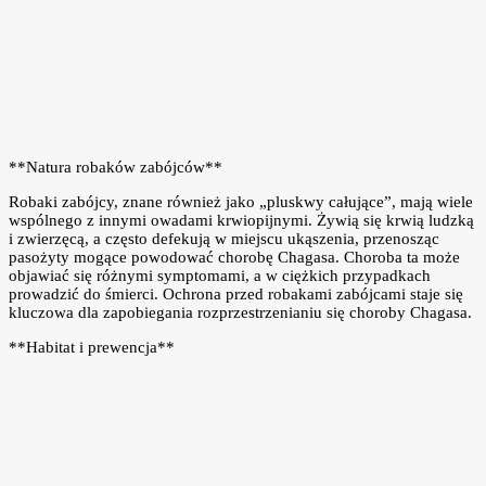
**Natura robaków zabójców**
Robaki zabójcy, znane również jako „pluskwy całujące”, mają wiele
wspólnego z innymi owadami krwiopijnymi. Żywią się krwią ludzką
i zwierzęcą, a często defekują w miejscu ukąszenia, przenosząc
pasożyty mogące powodować chorobę Chagasa. Choroba ta może
objawiać się różnymi symptomami, a w ciężkich przypadkach
prowadzić do śmierci. Ochrona przed robakami zabójcami staje się
kluczowa dla zapobiegania rozprzestrzenianiu się choroby Chagasa.
**Habitat i prewencja**