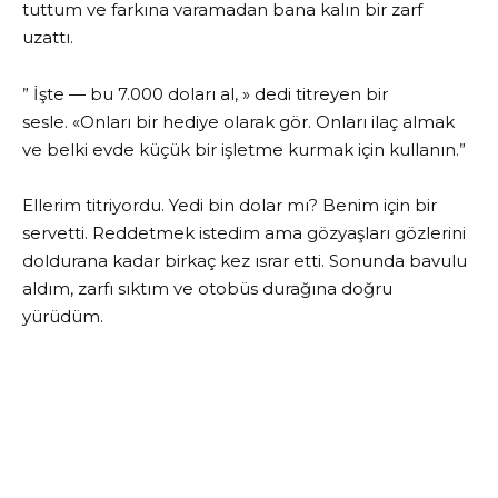
tuttum ve farkına varamadan bana kalın bir zarf
uzattı.
” İşte — bu 7.000 doları al, » dedi titreyen bir
sesle. «Onları bir hediye olarak gör. Onları ilaç almak
ve belki evde küçük bir işletme kurmak için kullanın.”
Ellerim titriyordu. Yedi bin dolar mı? Benim için bir
servetti. Reddetmek istedim ama gözyaşları gözlerini
doldurana kadar birkaç kez ısrar etti. Sonunda bavulu
aldım, zarfı sıktım ve otobüs durağına doğru
yürüdüm.