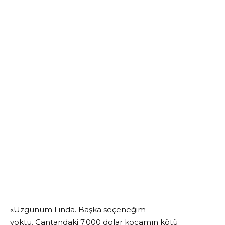
«Üzgünüm Linda. Başka seçeneğim
yoktu. Çantandaki 7.000 dolar kocamın kötü