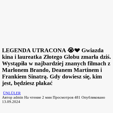
LEGENDA UTRACONA 😭💔 Gwiazda
kina i laureatka Złotego Globu zmarła dziś.
Wystąpiła w najbardziej znanych filmach z
Marlonem Brando, Deanem Martinem i
Frankiem Sinatrą. Gdy dowiesz się, kim
jest, będziesz płakać
ÜNLÜLER
Автор
admin
На чтение
2 мин
Просмотров
481
Опубликовано
13.09.2024