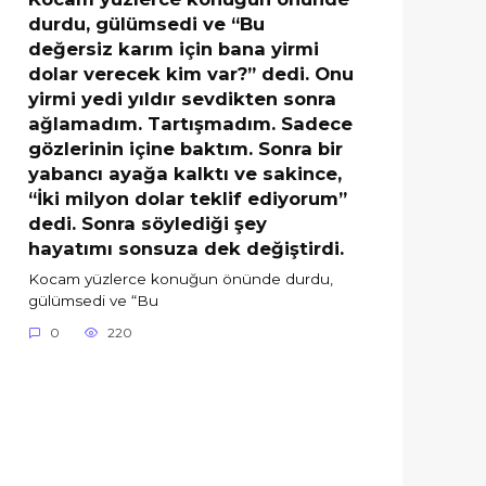
durdu, gülümsedi ve “Bu
değersiz karım için bana yirmi
dolar verecek kim var?” dedi. Onu
yirmi yedi yıldır sevdikten sonra
ağlamadım. Tartışmadım. Sadece
gözlerinin içine baktım. Sonra bir
yabancı ayağa kalktı ve sakince,
“İki milyon dolar teklif ediyorum”
dedi. Sonra söylediği şey
hayatımı sonsuza dek değiştirdi.
Kocam yüzlerce konuğun önünde durdu,
gülümsedi ve “Bu
0
220