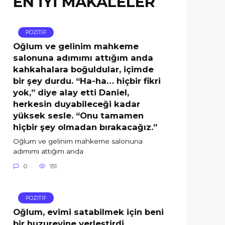
EN İYİ MAKALELER
POZİTİF
Oğlum ve gelinim mahkeme
salonuna adımımı attığım anda
kahkahalara boğuldular, içimde
bir şey durdu. “Ha-ha… hiçbir fikri
yok,” diye alay etti Daniel,
herkesin duyabileceği kadar
yüksek sesle. “Onu tamamen
hiçbir şey olmadan bırakacağız.”
Oğlum ve gelinim mahkeme salonuna
adımımı attığım anda
0
151
POZİTİF
Oğlum, evimi satabilmek için beni
bir huzurevine yerleştirdi.