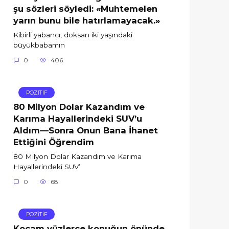
şu sözleri söyledi: «Muhtemelen
yarın bunu bile hatırlamayacak.»
Kibirli yabancı, doksan iki yaşındaki
büyükbabamın
0
406
POZİTİF
80 Milyon Dolar Kazandım ve
Karıma Hayallerindeki SUV’u
Aldım—Sonra Onun Bana İhanet
Ettiğini Öğrendim
80 Milyon Dolar Kazandım ve Karıma
Hayallerindeki SUV’
0
68
POZİTİF
Kocam yüzlerce konuğun önünde