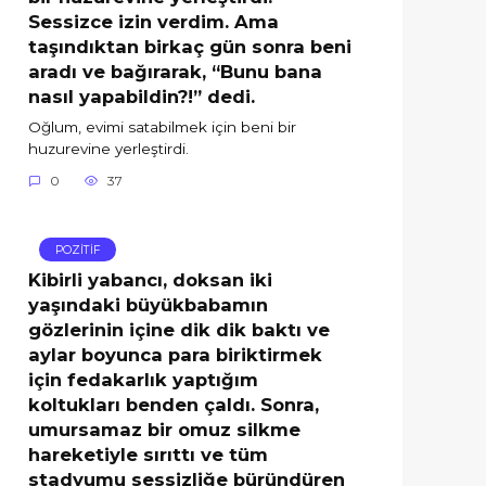
Sessizce izin verdim. Ama
taşındıktan birkaç gün sonra beni
aradı ve bağırarak, “Bunu bana
nasıl yapabildin?!” dedi.
Oğlum, evimi satabilmek için beni bir
huzurevine yerleştirdi.
0
37
POZİTİF
Kibirli yabancı, doksan iki
yaşındaki büyükbabamın
gözlerinin içine dik dik baktı ve
aylar boyunca para biriktirmek
için fedakarlık yaptığım
koltukları benden çaldı. Sonra,
umursamaz bir omuz silkme
hareketiyle sırıttı ve tüm
stadyumu sessizliğe büründüren