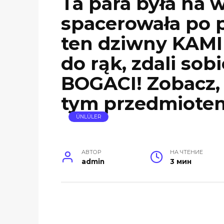
Ta para była na 
spacerowała po p
ten dziwny KAMIE
do rąk, zdali sob
BOGACI! Zobacz,
tym przedmiot
ÜNLÜLER
АВТОР
НА ЧТЕНИЕ
admin
3 мин