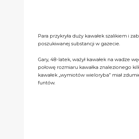
Para przykryła duży kawałek szalikiem i z
poszukiwanej substancji w gazecie.
Gary, 48-latek, ważył kawałek na wadze wędka
połowę rozmiaru kawałka znalezionego ki
kawałek „wymiotów wieloryba” miał zdumi
funtów.