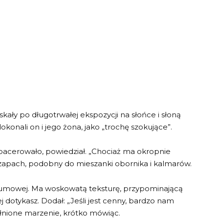
skały po długotrwałej ekspozycji na słońce i słoną
dokonali on i jego żona, jako „trochę szokujące”.
spacerowało, powiedział. „Chociaż ma okropnie
zapach, podobny do mieszanki obornika i kalmarów.
gumowej. Ma woskowatą teksturę, przypominającą
ej dotykasz. Dodał: „Jeśli jest cenny, bardzo nam
łnione marzenie, krótko mówiąc.