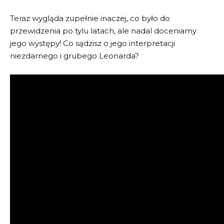
Teraz wygląda zupełnie inaczej, co było do
przewidzenia po tylu latach, ale nadal doceniamy
jego występy! Co sądzisz o jego interpretacji
niezdarnego i grubego Leonarda?