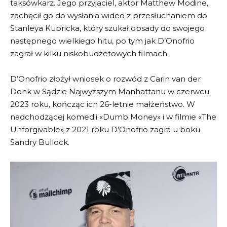
taksówkarz. Jego przyjaciel, aktor Matthew Modine,
zachęcił go do wysłania wideo z przesłuchaniem do
Stanleya Kubricka, który szukał obsady do swojego
następnego wielkiego hitu, po tym jak D’Onofrio
zagrał w kilku niskobudżetowych filmach.
D’Onofrio złożył wniosek o rozwód z Carin van der
Donk w Sądzie Najwyższym Manhattanu w czerwcu
2023 roku, kończąc ich 26-letnie małżeństwo. W
nadchodzącej komedii «Dumb Money» i w filmie «The
Unforgivable» z 2021 roku D’Onofrio zagra u boku
Sandry Bullock.