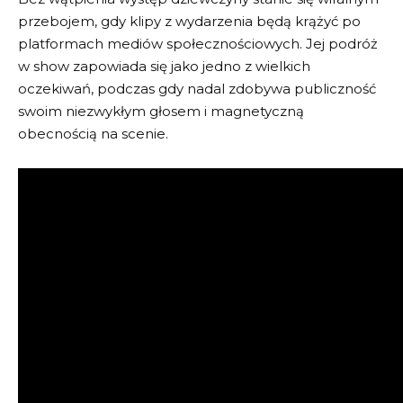
przebojem, gdy klipy z wydarzenia będą krążyć po
platformach mediów społecznościowych. Jej podróż
w show zapowiada się jako jedno z wielkich
oczekiwań, podczas gdy nadal zdobywa publiczność
swoim niezwykłym głosem i magnetyczną
obecnością na scenie.