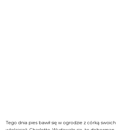
Tego dnia pies bawił się w ogrodzie z córką swoich
właścicieli, Charlotte. Wydawało się, że doberman