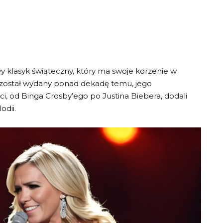
 klasyk świąteczny, który ma swoje korzenie w
ór został wydany ponad dekadę temu, jego
ci, od Binga Crosby’ego po Justina Biebera, dodali
odii.