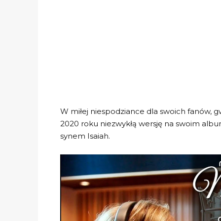
W miłej niespodziance dla swoich fanów, 
2020 roku niezwykłą wersję na swoim albumi
synem Isaiah.