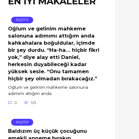
EN İYİ MAKALELER
POZİTİF
Oğlum ve gelinim mahkeme
salonuna adımımı attığım anda
kahkahalara boğuldular, içimde
bir şey durdu. “Ha-ha… hiçbir fikri
yok,” diye alay etti Daniel,
herkesin duyabileceği kadar
yüksek sesle. “Onu tamamen
hiçbir şey olmadan bırakacağız.”
Oğlum ve gelinim mahkeme salonuna
adımımı attığım anda
0
123
POZİTİF
Baldızım üç küçük çocuğunu
emekli anneme bırakıp