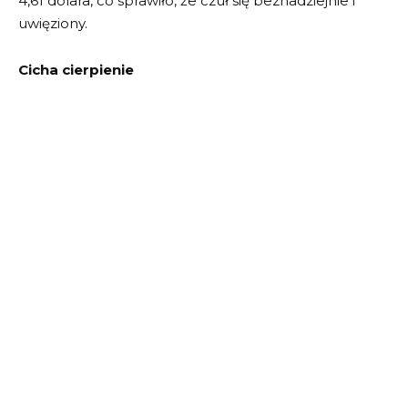
4,61 dolara, co sprawiło, że czuł się beznadziejnie i
uwięziony.
Cicha cierpienie