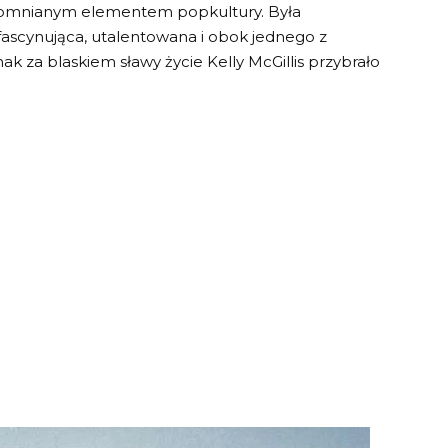
ezapomnianym elementem popkultury. Była
ascynująca, utalentowana i obok jednego z
ak za blaskiem sławy życie Kelly McGillis przybrało