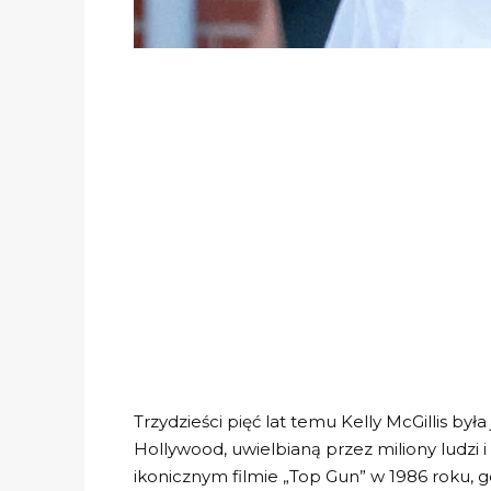
Trzydzieści pięć lat temu Kelly McGillis był
Hollywood, uwielbianą przez miliony ludzi
ikonicznym filmie „Top Gun” w 1986 roku, gdzi