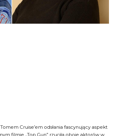
 a Tomem Cruise’em odsłania fascynujący aspekt
znym filmie „Top Gun” rzuciła oboje aktorów w