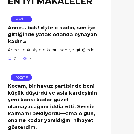
EN İYİ MAKALELER
POZİTİF
Anne… bak! «İşte o kadın, sen işe
gittiğinde yatak odanda oynayan
kadın.»
Anne… bak! «İşte o kadın, sen işe gittiğinde
0
4
POZİTİF
Kocam, bir havuz partisinde beni
küçük düşürdü ve asla kardeşinin
yeni karısı kadar güzel
olamayacağımı iddia etti. Sessiz
kalmamı bekliyordu—ama o gün,
ona ne kadar yanıldığını nihayet
gösterdim.