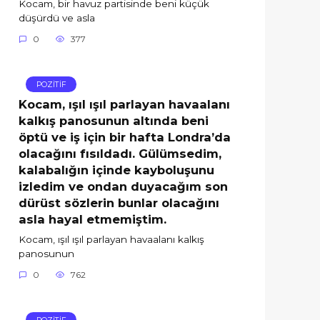
Kocam, bir havuz partisinde beni küçük
düşürdü ve asla
0
377
POZİTİF
Kocam, ışıl ışıl parlayan havaalanı
kalkış panosunun altında beni
öptü ve iş için bir hafta Londra’da
olacağını fısıldadı. Gülümsedim,
kalabalığın içinde kayboluşunu
izledim ve ondan duyacağım son
dürüst sözlerin bunlar olacağını
asla hayal etmemiştim.
Kocam, ışıl ışıl parlayan havaalanı kalkış
panosunun
0
762