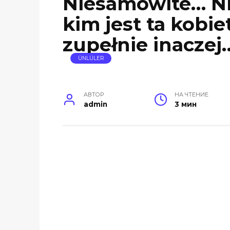
Niesamowite… Ni
kim jest ta kobi
zupełnie inaczej
ÜNLÜLER
АВТОР
НА ЧТЕНИЕ
admin
3 мин