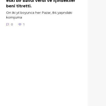
eski bir bavul verdi ve içindekiler
beni titretti.
On iki yıl boyunca her Pazar, 84 yaşındaki
komşuma
0
1