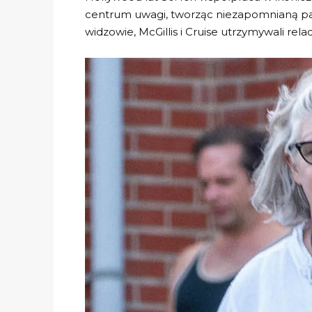
centrum uwagi, tworząc niezapomnianą par
widzowie, McGillis i Cruise utrzymywali re