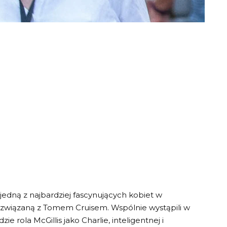
a jedną z najbardziej fascynujących kobiet w
 i związaną z Tomem Cruisem. Wspólnie wystąpili w
e rola McGillis jako Charlie, inteligentnej i