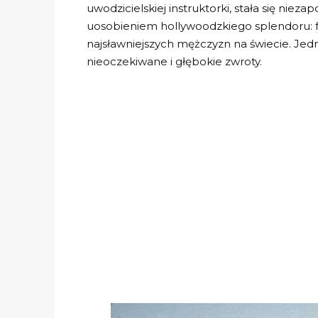
uwodzicielskiej instruktorki, stała się ni
uosobieniem hollywoodzkiego splendoru: f
najsławniejszych mężczyzn na świecie. Jedn
nieoczekiwane i głębokie zwroty.