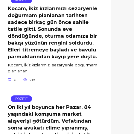
POZİTİF
Kocam, ikiz kızlarımızı sezaryenle
doğurmam planlanan tarihten
sadece birkaç gün önce sahile
tatile gitti. Sonunda eve
döndüğünde, oturma odamıza bir
bakışı yüzünün rengini soldurdu.
Elleri titremeye başladı ve bavulu
parmaklarından kayıp yere düştü.
Kocam, ikiz kızlarımızı sezaryenle doğurmam
planlanan
0
718
POZİTİF
On iki yıl boyunca her Pazar, 84
yaşındaki komşuma market
alışverişi götürdüm. Vefatından
sonra avukatı elime yıpranmış,