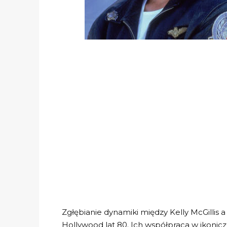
Zgłębianie dynamiki między Kelly McGillis
Hollywood lat 80. Ich współpraca w ikonic