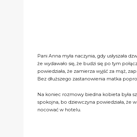
Pani Anna myła naczynia, gdy usłyszała dzw
że wydawało się, że budzi się po tym połą
powiedziała, że zamierza wyjść za mąż, zapr
Bez dłuższego zastanowienia matka poprosił
Na koniec rozmowy biedna kobieta była szczę
spokojna, bo dziewczyna powiedziała, że 
nocować w hotelu.