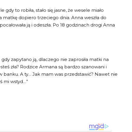
 gdy to robiła, stało się jasne, że wesele miało
ła matkę dopiero trzeciego dnia. Anna weszła do
 pocałowała ją i odeszła. Po 18 godzinach drogi Anna
gdy zapytano ją, dlaczego nie zaprosiła matki na
steś zła? Rodzice Armana są bardzo szanowani i
e w banku. A ty… Jak mam was przedstawić? Nawet nie
ś mi wstyd…”