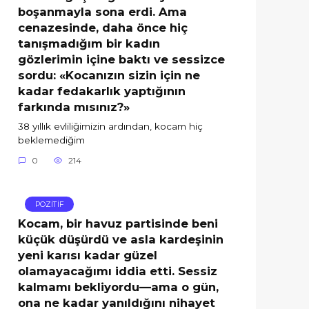
boşanmayla sona erdi. Ama
cenazesinde, daha önce hiç
tanışmadığım bir kadın
gözlerimin içine baktı ve sessizce
sordu: «Kocanızın sizin için ne
kadar fedakarlık yaptığının
farkında mısınız?»
38 yıllık evliliğimizin ardından, kocam hiç
beklemediğim
0
214
POZİTİF
Kocam, bir havuz partisinde beni
küçük düşürdü ve asla kardeşinin
yeni karısı kadar güzel
olamayacağımı iddia etti. Sessiz
kalmamı bekliyordu—ama o gün,
ona ne kadar yanıldığını nihayet