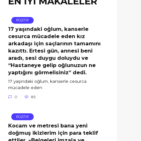
EN İYİ MAKALELER
POZİTİF
17 yaşındaki oğlum, kanserle
cesurca mücadele eden kız
arkadaşı için saçlarının tamamını
kazıttı. Ertesi gün, annesi beni
aradı, sesi duygu doluydu ve
“Hastaneye gelip oğlunuzun ne
yaptığını görmelisiniz” dedi.
17 yaşındaki oğlum, kanserle cesurca
mücadele eden
0
85
POZİTİF
Kocam ve metresi bana yeni
doğmuş ikizlerim için para teklif
ettiler. «Belgeleri imzala ve