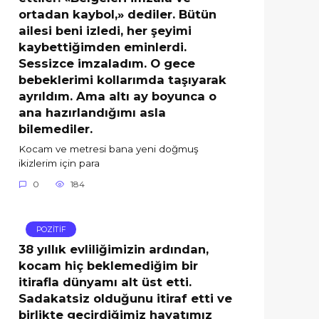
ortadan kaybol,» dediler. Bütün
ailesi beni izledi, her şeyimi
kaybettiğimden eminlerdi.
Sessizce imzaladım. O gece
bebeklerimi kollarımda taşıyarak
ayrıldım. Ama altı ay boyunca o
ana hazırlandığımı asla
bilemediler.
Kocam ve metresi bana yeni doğmuş
ikizlerim için para
0
184
POZİTİF
38 yıllık evliliğimizin ardından,
kocam hiç beklemediğim bir
itirafla dünyamı alt üst etti.
Sadakatsiz olduğunu itiraf etti ve
birlikte geçirdiğimiz hayatımız