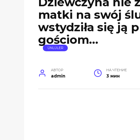
Dziewczyna nie z
matki na swój śl
wstydziła się ją 
gościom…
ÜNLÜLER
АВТОР
НА ЧТЕНИЕ
admin
3 мин