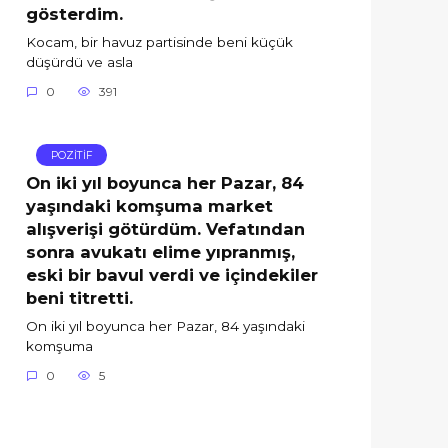
gösterdim.
Kocam, bir havuz partisinde beni küçük
düşürdü ve asla
0
391
POZİTİF
On iki yıl boyunca her Pazar, 84
yaşındaki komşuma market
alışverişi götürdüm. Vefatından
sonra avukatı elime yıpranmış,
eski bir bavul verdi ve içindekiler
beni titretti.
On iki yıl boyunca her Pazar, 84 yaşındaki
komşuma
0
5