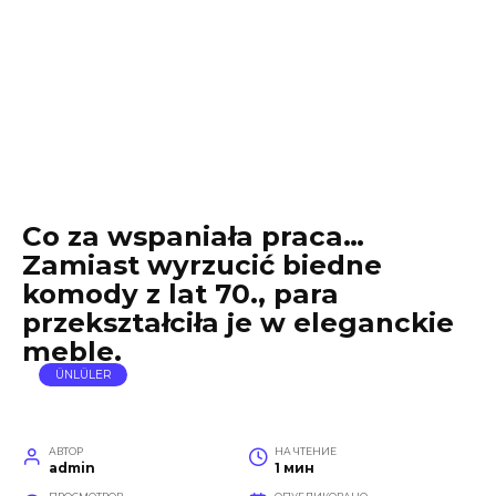
Co za wspaniała praca…
Zamiast wyrzucić biedne
komody z lat 70., para
przekształciła je w eleganckie
meble.
ÜNLÜLER
АВТОР
НА ЧТЕНИЕ
admin
1 мин