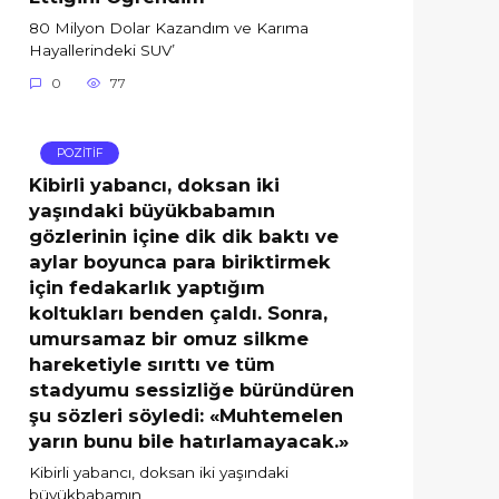
80 Milyon Dolar Kazandım ve Karıma
Hayallerindeki SUV’
0
77
POZİTİF
Kibirli yabancı, doksan iki
yaşındaki büyükbabamın
gözlerinin içine dik dik baktı ve
aylar boyunca para biriktirmek
için fedakarlık yaptığım
koltukları benden çaldı. Sonra,
umursamaz bir omuz silkme
hareketiyle sırıttı ve tüm
stadyumu sessizliğe büründüren
şu sözleri söyledi: «Muhtemelen
yarın bunu bile hatırlamayacak.»
Kibirli yabancı, doksan iki yaşındaki
büyükbabamın