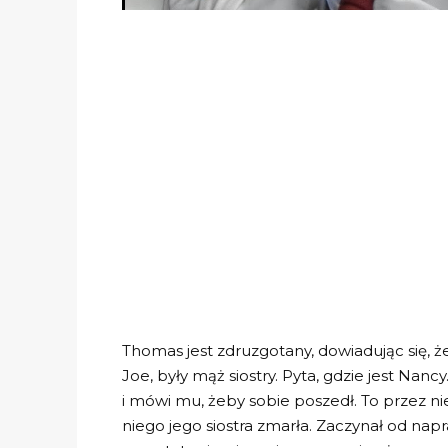
Thomas jest zdruzgotany, dowiadując się, 
Joe, były mąż siostry. Pyta, gdzie jest Na
i mówi mu, żeby sobie poszedł. To przez ni
niego jego siostra zmarła. Zaczynał od n