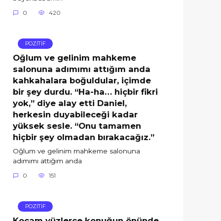
0
420
POZİTİF
Oğlum ve gelinim mahkeme
salonuna adımımı attığım anda
kahkahalara boğuldular, içimde
bir şey durdu. “Ha-ha… hiçbir fikri
yok,” diye alay etti Daniel,
herkesin duyabileceği kadar
yüksek sesle. “Onu tamamen
hiçbir şey olmadan bırakacağız.”
Oğlum ve gelinim mahkeme salonuna
adımımı attığım anda
0
151
POZİTİF
Kocam yüzlerce konuğun önünde