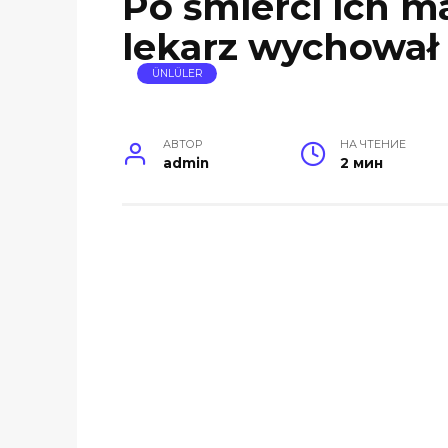
Po śmierci ich m
lekarz wychował 
ÜNLÜLER
АВТОР
НА ЧТЕНИЕ
admin
2 мин