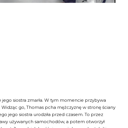
że jego siostra zmarła. W tym momencie przybywa
ncy. Widząc go, Thomas pcha mężczyznę w stronę ściany
ego jego siostra urodziła przed czasem. To przez
aprawy używanych samochodów, a potem otworzył