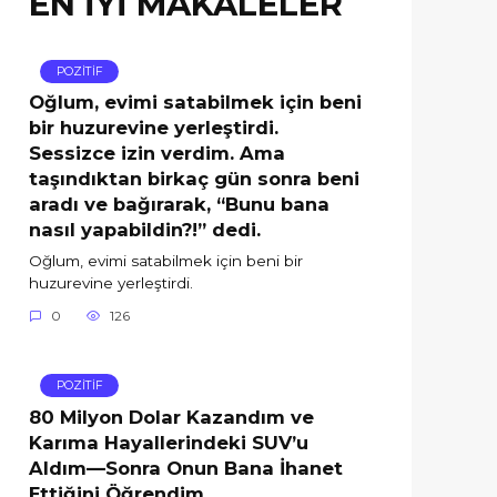
EN İYİ MAKALELER
POZİTİF
Oğlum, evimi satabilmek için beni
bir huzurevine yerleştirdi.
Sessizce izin verdim. Ama
taşındıktan birkaç gün sonra beni
aradı ve bağırarak, “Bunu bana
nasıl yapabildin?!” dedi.
Oğlum, evimi satabilmek için beni bir
huzurevine yerleştirdi.
0
126
POZİTİF
80 Milyon Dolar Kazandım ve
Karıma Hayallerindeki SUV’u
Aldım—Sonra Onun Bana İhanet
Ettiğini Öğrendim