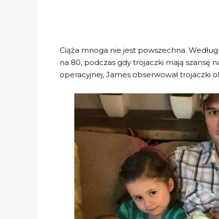
Ciąża mnoga nie jest powszechna. Według st
na 80, podczas gdy trojaczki mają szansę n
operacyjnej, James obserwował trojaczki o