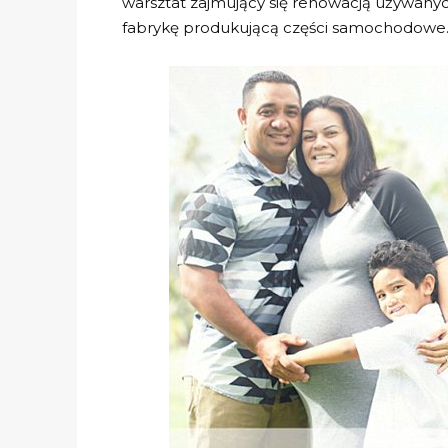
warsztat zajmujący się renowacją używanych a
fabrykę produkującą części samochodowe. 