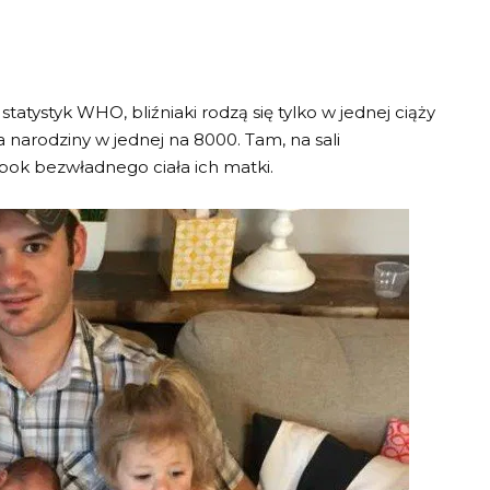
atystyk WHO, bliźniaki rodzą się tylko w jednej ciąży
a narodziny w jednej na 8000. Tam, na sali
bok bezwładnego ciała ich matki.