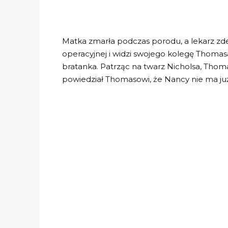
Matka zmarła podczas porodu, a lekarz zdec
operacyjnej i widzi swojego kolegę Thomasa,
bratanka. Patrząc na twarz Nicholsa, Thomas
powiedział Thomasowi, że Nancy nie ma już z