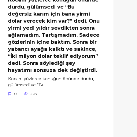
durdu, gülümsedi ve “Bu
değersiz karım için bana yirmi
dolar verecek kim var?” dedi. Onu
yirmi yedi yıldır sevdikten sonra
ağlamadım. Tartışmadım. Sadece
gözlerinin içine baktım. Sonra bir
yabancı ayağa kalktı ve sakince,
“İki milyon dolar teklif ediyorum”
dedi. Sonra söylediği şey
hayatımı sonsuza dek değiştirdi.
Kocam yüzlerce konuğun önünde durdu,
gülümsedi ve “Bu
0
228