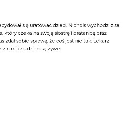
ydował się uratować dzieci. Nichols wychodzi z sali
 który czeka na swoją siostrę i bratanicę oraz
 zdał sobie sprawę, że coś jest nie tak. Lekarz
 nimi i że dzieci są żywe.