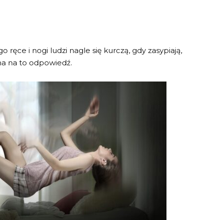
o ręce i nogi ludzi nagle się kurczą, gdy zasypiają,
ma na to odpowiedź.