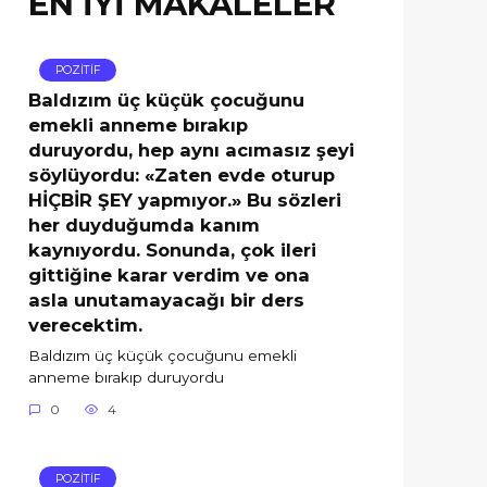
EN İYİ MAKALELER
POZİTİF
Baldızım üç küçük çocuğunu
emekli anneme bırakıp
duruyordu, hep aynı acımasız şeyi
söylüyordu: «Zaten evde oturup
HİÇBİR ŞEY yapmıyor.» Bu sözleri
her duyduğumda kanım
kaynıyordu. Sonunda, çok ileri
gittiğine karar verdim ve ona
asla unutamayacağı bir ders
verecektim.
Baldızım üç küçük çocuğunu emekli
anneme bırakıp duruyordu
0
4
POZİTİF