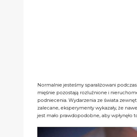
Normalnie jesteśmy sparaliżowani podczas
mięśnie pozostają rozluźnione i nierucho
podniecenia. Wydarzenia ze świata zewnętrz
zalecane, eksperymenty wykazały, że nawet
jest mało prawdopodobne, aby wpłynęło to