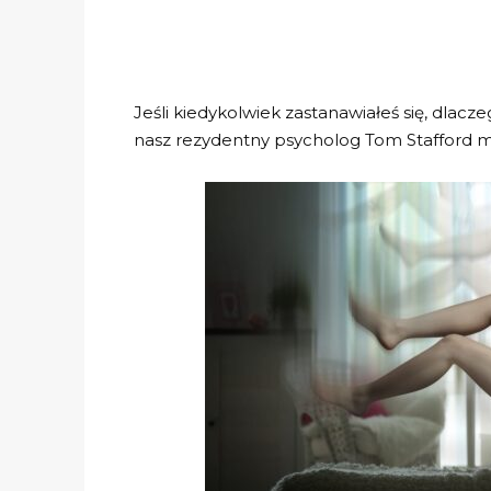
Jeśli kiedykolwiek zastanawiałeś się, dlaczeg
nasz rezydentny psycholog Tom Stafford 