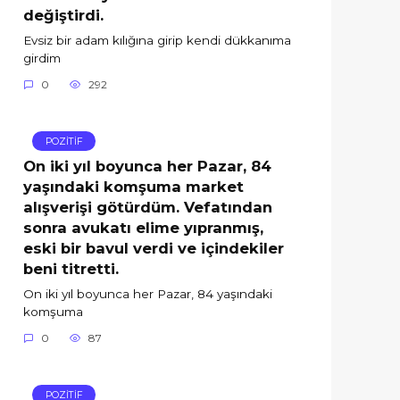
değiştirdi.
Evsiz bir adam kılığına girip kendi dükkanıma
girdim
0
292
POZİTİF
On iki yıl boyunca her Pazar, 84
yaşındaki komşuma market
alışverişi götürdüm. Vefatından
sonra avukatı elime yıpranmış,
eski bir bavul verdi ve içindekiler
beni titretti.
On iki yıl boyunca her Pazar, 84 yaşındaki
komşuma
0
87
POZİTİF