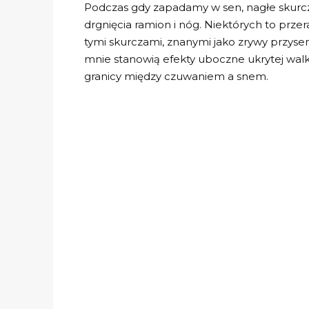
Podczas gdy zapadamy w sen, nagłe skurc
drgnięcia ramion i nóg. Niektórych to przera
tymi skurczami, znanymi jako zrywy przysenn
mnie stanowią efekty uboczne ukrytej walki
granicy między czuwaniem a snem.