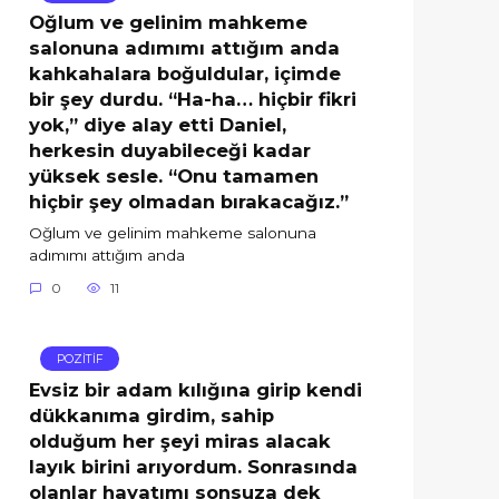
Oğlum ve gelinim mahkeme
salonuna adımımı attığım anda
kahkahalara boğuldular, içimde
bir şey durdu. “Ha-ha… hiçbir fikri
yok,” diye alay etti Daniel,
herkesin duyabileceği kadar
yüksek sesle. “Onu tamamen
hiçbir şey olmadan bırakacağız.”
Oğlum ve gelinim mahkeme salonuna
adımımı attığım anda
0
11
POZİTİF
Evsiz bir adam kılığına girip kendi
dükkanıma girdim, sahip
olduğum her şeyi miras alacak
layık birini arıyordum. Sonrasında
olanlar hayatımı sonsuza dek