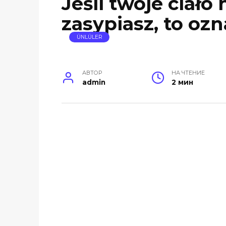
Jeśli twoje ciało
zasypiasz, to oz
ÜNLÜLER
АВТОР
НА ЧТЕНИЕ
admin
2 мин