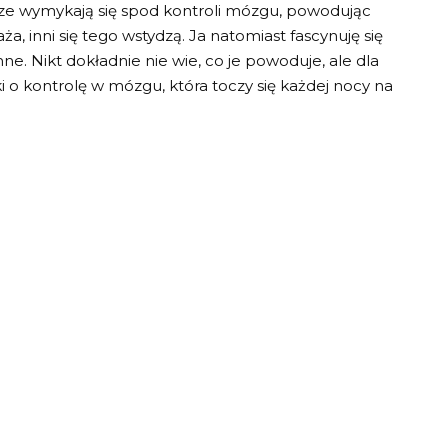
ze wymykają się spod kontroli mózgu, powodując
ża, inni się tego wstydzą. Ja natomiast fascynuję się
e. Nikt dokładnie nie wie, co je powoduje, ale dla
 o kontrolę w mózgu, która toczy się każdej nocy na