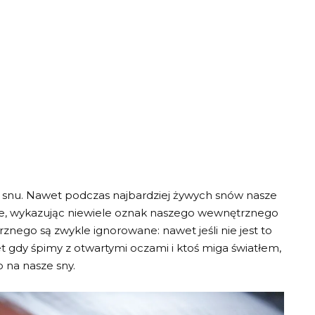
 snu. Nawet podczas najbardziej żywych snów nasze
me, wykazując niewiele oznak naszego wewnętrznego
nego są zwykle ignorowane: nawet jeśli nie jest to
 gdy śpimy z otwartymi oczami i ktoś miga światłem,
 na nasze sny.