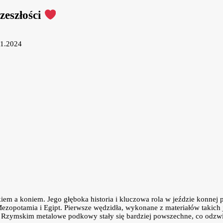
zeszłości
11.2024
m a koniem. Jego głęboka historia i kluczowa rola w jeździe konnej poz
 Mezopotamia i Egipt. Pierwsze wędzidła, wykonane z materiałów takic
 Rzymskim metalowe podkowy stały się bardziej powszechne, co odzwier