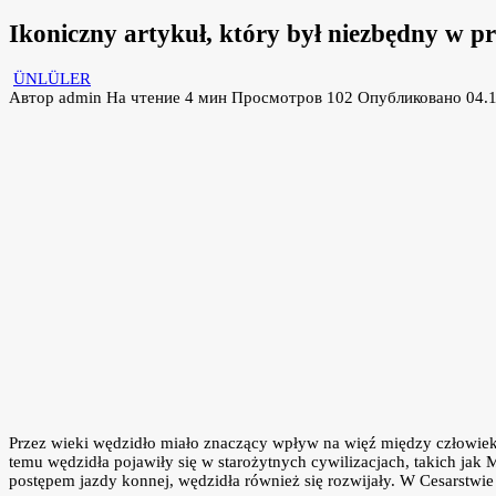
Ikoniczny artykuł, który był niezbędny w pr
ÜNLÜLER
Автор
admin
На чтение
4 мин
Просмотров
102
Опубликовано
04.
Przez wieki wędzidło miało znaczący wpływ na więź między człowiekie
temu wędzidła pojawiły się w starożytnych cywilizacjach, takich jak
postępem jazdy konnej, wędzidła również się rozwijały. W Cesarstwie