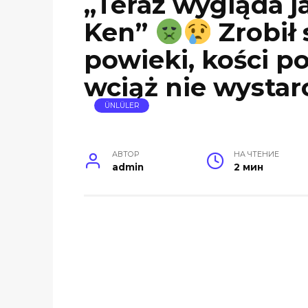
„Teraz wygląda j
Ken”
Zrobił 
powieki, kości p
wciąż nie wystar
ÜNLÜLER
АВТОР
НА ЧТЕНИЕ
admin
2 мин