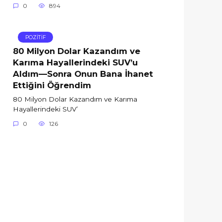
0
894
POZİTİF
80 Milyon Dolar Kazandım ve
Karıma Hayallerindeki SUV’u
Aldım—Sonra Onun Bana İhanet
Ettiğini Öğrendim
80 Milyon Dolar Kazandım ve Karıma
Hayallerindeki SUV’
0
126