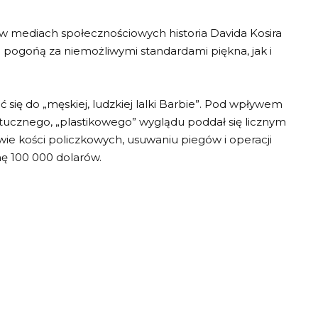
i w mediach społecznościowych historia Davida Kosira
d pogońą za niemożliwymi standardami piękna, jak i
ć się do „męskiej, ludzkiej lalki Barbie”. Pod wpływem
tucznego, „plastikowego” wyglądu poddał się licznym
ie kości policzkowych, usuwaniu piegów i operacji
ę 100 000 dolarów.