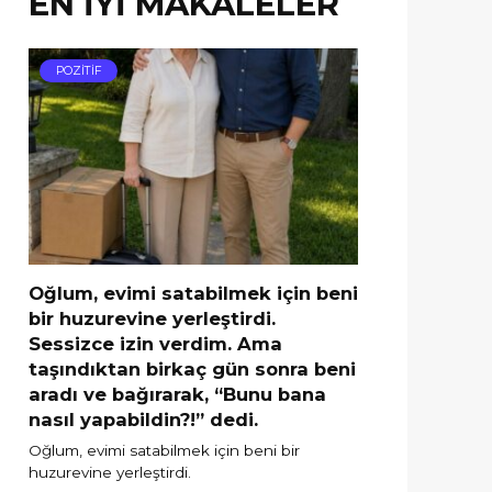
EN İYİ MAKALELER
POZİTİF
Oğlum, evimi satabilmek için beni
bir huzurevine yerleştirdi.
Sessizce izin verdim. Ama
taşındıktan birkaç gün sonra beni
aradı ve bağırarak, “Bunu bana
nasıl yapabildin?!” dedi.
Oğlum, evimi satabilmek için beni bir
huzurevine yerleştirdi.