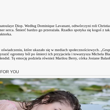
amatoulaye Diop. Według Dominique Lavanant, odtwórczyni roli Christ
mer serca. Śmierć bardzo go przerażała. Rzadko spotyka się kogoś z ta
 aktorka.
oświadczeniu, które ukazało się w mediach społecznościowych. „Grupa 
yrazić ogromny ból po śmierci ich przyjaciela i towarzysza Michela Bl
endid. Tę emocję podziela również Marilou Berry, córka Josiane Balask