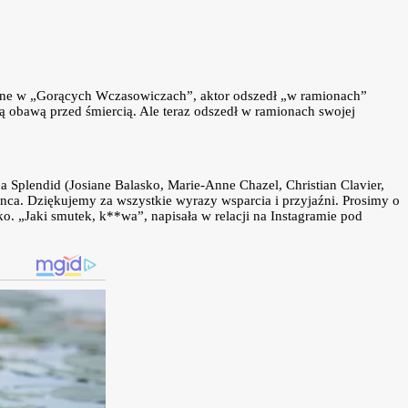
iane w „Gorących Wczasowiczach”, aktor odszedł „w ramionach”
ką obawą przed śmiercią. Ale teraz odszedł w ramionach swojej
Splendid (Josiane Balasko, Marie-Anne Chazel, Christian Clavier,
anca. Dziękujemy za wszystkie wyrazy wsparcia i przyjaźni. Prosimy o
o. „Jaki smutek, k**wa”, napisała w relacji na Instagramie pod