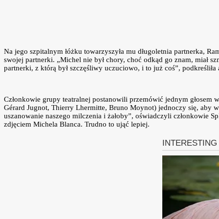
Na jego szpitalnym łóżku towarzyszyła mu długoletnia partnerka, R
swojej partnerki. „Michel nie był chory, choć odkąd go znam, miał sz
partnerki, z którą był szczęśliwy uczuciowo, i to już coś”, podkreśliła
Członkowie grupy teatralnej postanowili przemówić jednym głosem w 
Gérard Jugnot, Thierry Lhermitte, Bruno Moynot) jednoczy się, aby w
uszanowanie naszego milczenia i żałoby”, oświadczyli członkowie Spl
zdjęciem Michela Blanca. Trudno to ująć lepiej.